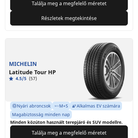
Találja meg a megfelelő méretet
Részletek megtekintése
MICHELIN
Latitude Tour HP
4.5/5
(57)
Nyári abroncsok
M+S
Alkalmas EV számára
Magabiztosság minden nap
Minden közúton használt terepjáró és SUV modellre.
Találja meg a megfelelő méretet