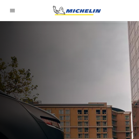
Go to page content
Go to page navigation