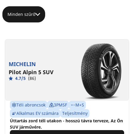
Minden szűrő
MICHELIN
Pilot Alpin 5 SUV
4.7/5
(86)
Téli abroncsok
3PMSF
M+S
Alkalmas EV számára
Teljesítmény
Úttartás zord téli utakon - hosszú távra terveze, Az Ön
SUV járművére.