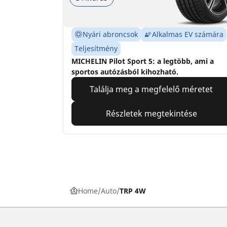
Nyári abroncsok
Alkalmas EV számára
Teljesítmény
MICHELIN Pilot Sport 5: a legtöbb, ami a
sportos autózásból kihozható.
Találja meg a megfelelő méretet
Részletek megtekintése
Home
Auto
TRP 4W