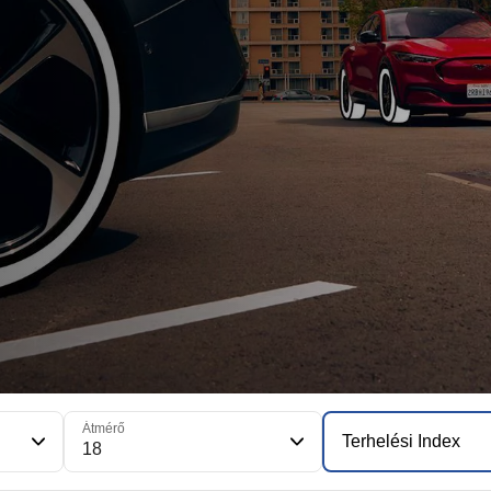
Átmérő
Terhelési Index
18