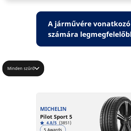
A járművére vonatkozó 
számára legmegfelelőb
Minden szűrő
MICHELIN
Pilot Sport 5
4.8/5
(3851)
5 Awards