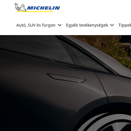
Go to page content
Go to page navigation
Autó, SUV és furgon
Egyéb tevékenységek
Tippek