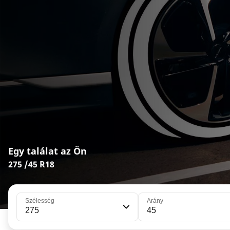
Egy találat az Ön
275 /45 R18
Szélesség
Arány
275
45