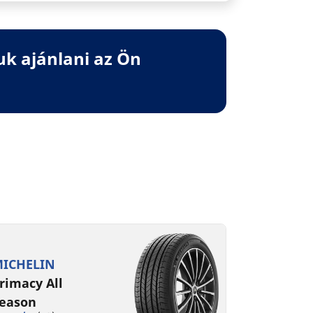
uk ajánlani az Ön
ICHELIN
rimacy All
eason