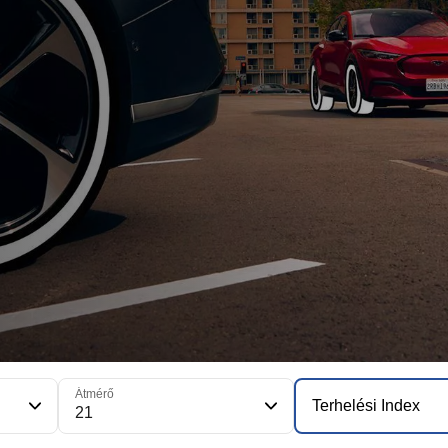
Átmérő
Terhelési Index
21