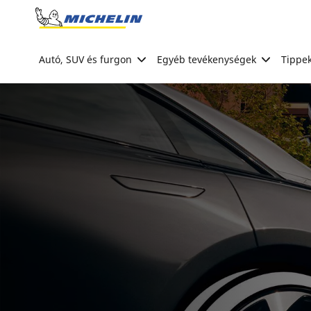
Go to page content
Go to page navigation
Autó, SUV és furgon
Egyéb tevékenységek
Tippek