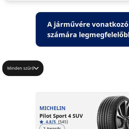
A járművére vonatkozó 
számára legmegfelelőb
Minden szűrő
MICHELIN
Pilot Sport 4 SUV
4.8/5
(545)
2 Awards