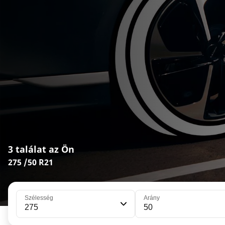
3 találat az Ön
275 /50 R21
Szélesség
Arány
275
50