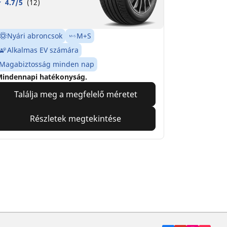
4.7/5
(12)
Nyári abroncsok
M+S
Alkalmas EV számára
Magabiztosság minden nap
indennapi hatékonyság.
Találja meg a megfelelő méretet
Részletek megtekintése