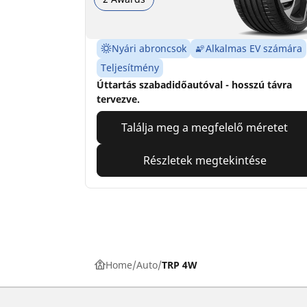
Nyári abroncsok
Alkalmas EV számára
Teljesítmény
Úttartás szabadidőautóval - hosszú távra
tervezve.
Találja meg a megfelelő méretet
Részletek megtekintése
Home
Auto
TRP 4W