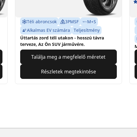
Téli abroncsok
3PMSF
M+S
Alkalmas EV számára
Teljesítmény
Úttartás zord téli utakon - hosszú távra
terveze, Az Ön SUV járművére.
M
Találja meg a megfelelő méretet
Részletek megtekintése