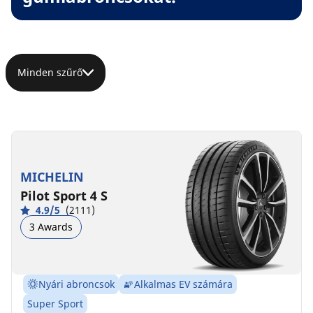
Minden szűrő
MICHELIN
Pilot Sport 4 S
4.9/5
(2111)
3 Awards
Nyári abroncsok
Alkalmas EV számára
Super Sport