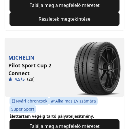
Találja meg a megfelelő méretet
Részletek megtekintése
MICHELIN
Pilot Sport Cup 2
Connect
4.5/5
(28)
Nyári abroncsok
Alkalmas EV számára
Super Sport
Élettartam végéig tartó pályateljesítmény.
Találja meg a megfelelő méretet