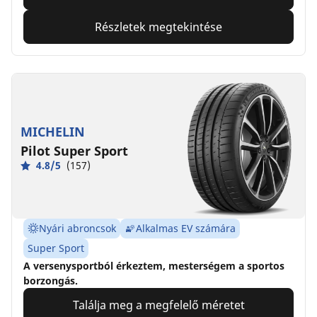
Részletek megtekintése
MICHELIN
Pilot Super Sport
4.8/5
(157)
Nyári abroncsok
Alkalmas EV számára
Super Sport
A versenysportból érkeztem, mesterségem a sportos
borzongás.
Találja meg a megfelelő méretet