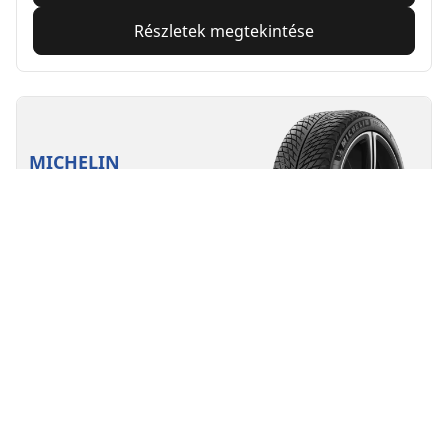
Részletek megtekintése
MICHELIN
Pilot Alpin 5
4.7/5
(307)
4 Awards
Téli abroncsok
3PMSF
M+S
Alkalmas EV számára
Teljesítmény
Úttartás zord téli utakon - hosszú távra tervezve.
Találja meg a megfelelő méretet