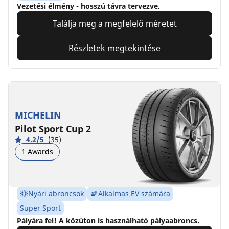
Vezetési élmény - hosszú távra tervezve.
Találja meg a megfelelő méretet
Részletek megtekintése
MICHELIN
Pilot Sport Cup 2
4.2/5
(35)
1 Awards
Nyári abroncsok
Alkalmas EV számára
Super Sport
Pályára fel! A közúton is használható pályaabroncs.