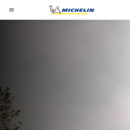
Go to page content
Go to page navigation