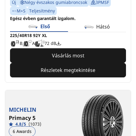
Új
Négy évszakos gumiabroncsok
3PMSF
M+S
Teljesítmény
Egész évben garantált izgalom.
Első
Hátsó
225/40R18 92Y XL
B
A
72 dB
Vásárlás most
Részletek megtekintése
MICHELIN
Primacy 5
4.8/5
(1073)
6 Awards