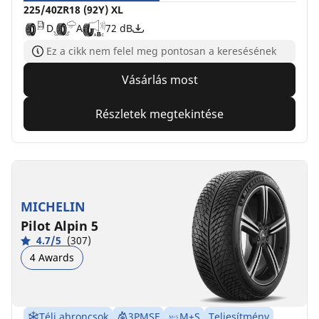
225/40ZR18 (92Y) XL
D
A
72 dB
Ez a cikk nem felel meg pontosan a keresésének
Vásárlás most
Részletek megtekintése
MICHELIN
Pilot Alpin 5
4.7/5
(307)
4 Awards
Téli abroncsok
3PMSF
M+S
Teljesítmény