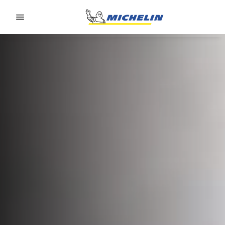
Go to page content
Go to page navigation