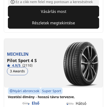
Ez a cikk nem felel meg pontosan a keresésének
Vásárlás most
Részletek megtekintése
MICHELIN
Pilot Sport 4 S
4.9/5
(2110)
3 Awards
Nyári abroncsok
Super Sport
Vezetési élmény - hosszú távra tervezve.
Első
Hátsó