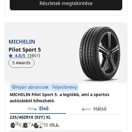
Részletek megtekintése
MICHELIN
Pilot Sport 5
4.8/5
(3851)
5 Awards
Nyári abroncsok
Teljesítmény
MICHELIN Pilot Sport 5: a legtöbb, ami a sportos
autózásból kihozható.
Első
Hátsó
225/40ZR18 (92Y) XL
C
A
72 dB