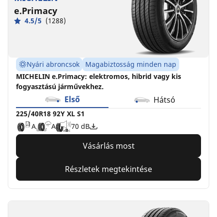
e.Primacy
4.5/5
(1288)
Nyári abroncsok
Magabiztosság minden nap
MICHELIN e.Primacy: elektromos, hibrid vagy kis
fogyasztású járművekhez.
Első
Hátsó
225/40R18 92Y XL S1
A
A
70 dB
Vásárlás most
Részletek megtekintése