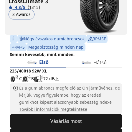
CrossClimate 3
4.8/5
(1315)
3 Awards
Új
Négy évszakos gumiabroncsok
3PMSF
M+S
Magabiztosság minden nap
Semmi kevesebb, mint minden.
Első
Hátsó
225/40R18 92W XL
C
B
72 dB
Ez a gumiabroncs megfelelő az Ön járművéhez, de
kérjük, vegye figyelembe, hogy az eredeti
gumikhoz képest alacsonyabb sebességindexe
További információk megtekintése
Vásárlás most