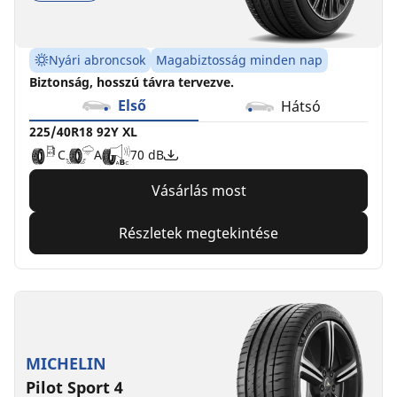
Nyári abroncsok
Magabiztosság minden nap
Biztonság, hosszú távra tervezve.
Első
Hátsó
225/40R18 92Y XL
C
A
70 dB
Vásárlás most
Részletek megtekintése
MICHELIN
Pilot Sport 4