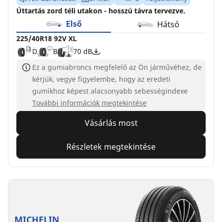
Úttartás zord téli utakon - hosszú távra tervezve.
Első
Hátsó
225/40R18 92V XL
D
B
70 dB
Ez a gumiabroncs megfelelő az Ön járművéhez, de
kérjük, vegye figyelembe, hogy az eredeti
gumikhoz képest alacsonyabb sebességindexe
További információk megtekintése
Vásárlás most
Részletek megtekintése
MICHELIN