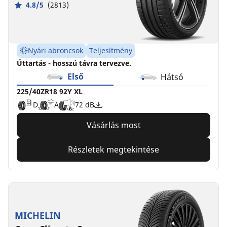
4.8/5
(2813)
Nyári abroncsok
Teljesítmény
Úttartás - hosszú távra tervezve.
Első
Hátsó
225/40ZR18 92Y XL
D
A
72 dB
Vásárlás most
Részletek megtekintése
MICHELIN