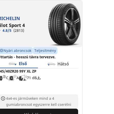
75/35ZR20 102Y XL ZP
75/35ZR20 (102Y) XL *
C
D
A
A
71 dB
71 dB
ICHELIN
ilot Sport 4
4.8/5
(2813)
Nyári abroncsok
Teljesítmény
ttartás - hosszú távra tervezve.
Első
Hátsó
45/40ZR20 99Y XL ZP
C
A
71 dB
4x4-es járműveken mind a 4
gumiabroncsot egyszerre kell cserélni