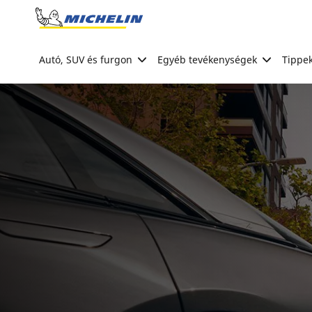
Go to page content
Go to page navigation
Autó, SUV és furgon
Egyéb tevékenységek
Tippek