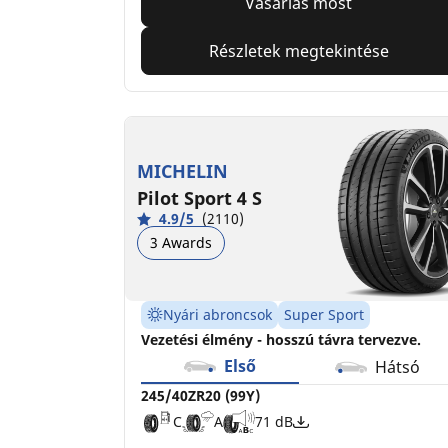
Vásárlás most
Részletek megtekintése
MICHELIN
Pilot Sport 4 S
4.9/5
(2110)
3 Awards
Nyári abroncsok
Super Sport
Vezetési élmény - hosszú távra tervezve.
Első
Hátsó
245/40ZR20 (99Y)
C
A
71 dB