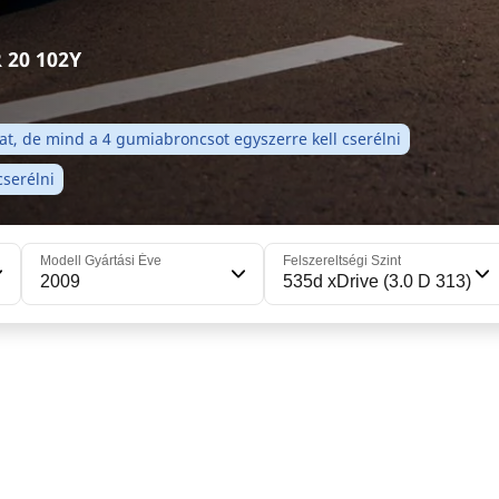
R 20 102Y
t, de mind a 4 gumiabroncsot egyszerre kell cserélni
serélni
Modell Gyártási Éve
Felszereltségi Szint
2009
535d xDrive (3.0 D 313)