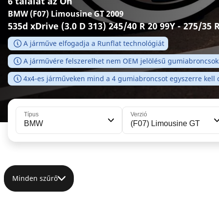
6 találat az Ön
BMW (F07) Limousine GT 2009
535d xDrive (3.0 D 313) 245/40 R 20 99Y - 275/35 
A járműve elfogadja a Runflat technológiát
A járművére felszerelhet nem OEM jelölésű gumiabroncsoka
4x4-es járműveken mind a 4 gumiabroncsot egyszerre kell c
Típus
Verzió
BMW
(F07) Limousine GT
Minden szűrő