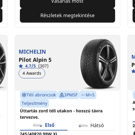
Vásárlás most
Részletek megtekintése
MICHELIN
M
Pilot Alpin 5
P
4.7/5
(307)
4 Awards
Téli abroncsok
3PMSF
M+S
A
Teljesítmény
s
Úttartás zord téli utakon - hosszú távra
tervezve.
Első
Hátsó
2
245/40R20 99W XL