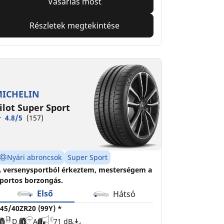
Vásárlás most
Részletek megtekintése
ICHELIN
ilot Super Sport
4.8/5
(157)
Nyári abroncsok
Super Sport
 versenysportból érkeztem, mesterségem a
portos borzongás.
Első
Hátsó
45/40ZR20 (99Y) *
D
A
71 dB