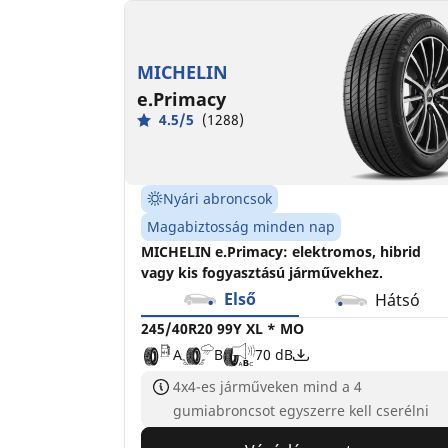
275/35R20 102Y XL *
275/35ZR20 (102Y)
MO
C
A
71 dB
A
B
70 dB
MICHELIN
e.Primacy
4.5/5
(1288)
Nyári abroncsok
Magabiztosság minden nap
MICHELIN e.Primacy: elektromos, hibrid
vagy kis fogyasztású járművekhez.
Első
Hátsó
245/40R20 99Y XL * MO
A
B
70 dB
4x4-es járműveken mind a 4
gumiabroncsot egyszerre kell cserélni