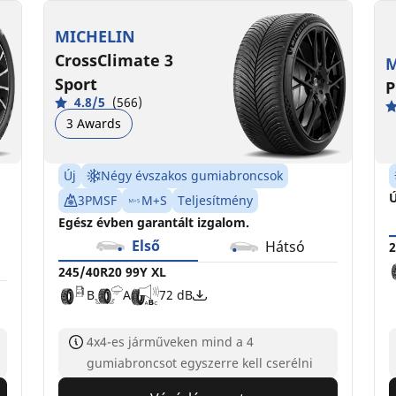
275/35R20 102Y XL
275/35R20 102W XL
2
2
B
C
A
B
72 dB
70 dB
MICHELIN
CrossClimate 3
M
Sport
P
4.8/5
(566)
3 Awards
Új
Négy évszakos gumiabroncsok
Ú
3PMSF
M+S
Teljesítmény
Egész évben garantált izgalom.
Első
Hátsó
2
245/40R20 99Y XL
B
A
72 dB
4x4-es járműveken mind a 4
gumiabroncsot egyszerre kell cserélni