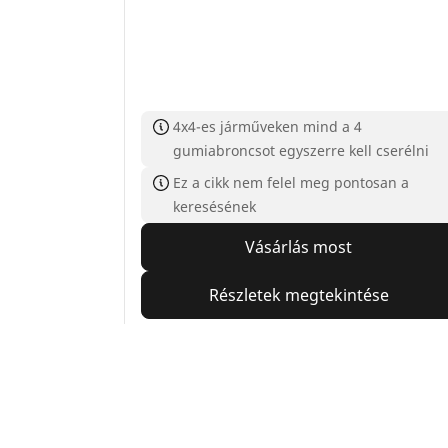
4x4-es járműveken mind a 4
gumiabroncsot egyszerre kell cserélni
Ez a cikk nem felel meg pontosan a
keresésének
Vásárlás most
Részletek megtekintése
Home
Auto
TRP 4W