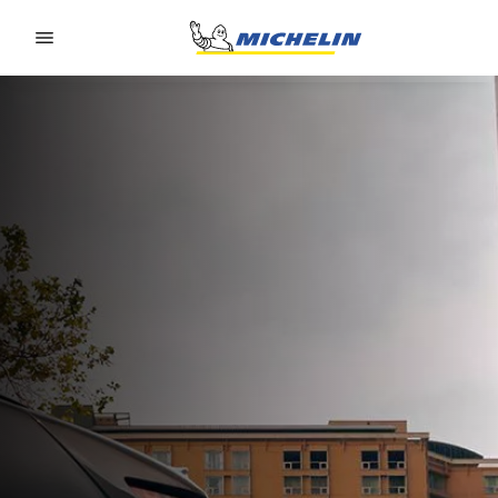
Go to page content
Go to page navigation