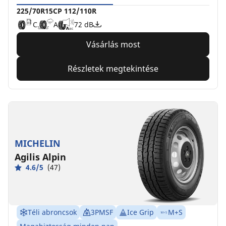
225/70R15CP 112/110R
C
A
72 dB
Vásárlás most
Részletek megtekintése
MICHELIN
Agilis Alpin
4.6/5
(47)
Téli abroncsok
3PMSF
Ice Grip
M+S