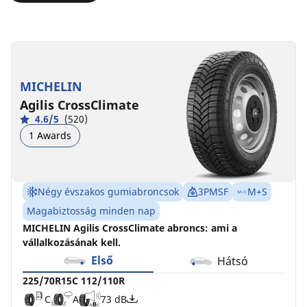
225/70R15C
225/70R15CP
225/70R15C
112/110R
112/110R
112/110R
C
C
C
A
A
B
73 dB
72 dB
73 dB
MICHELIN
Agilis CrossClimate
4.6/5
(520)
1 Awards
Négy évszakos gumiabroncsok
3PMSF
M+S
Magabiztosság minden nap
MICHELIN Agilis CrossClimate abroncs: ami a
vállalkozásának kell.
Első
Hátsó
225/70R15C 112/110R
C
A
73 dB