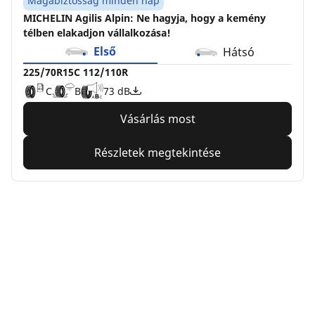
Magabiztosság minden nap
MICHELIN Agilis Alpin: Ne hagyja, hogy a kemény
télben elakadjon vállalkozása!
Első
Hátsó
225/70R15C 112/110R
C
B
73 dB
Vásárlás most
Részletek megtekintése
Home
Auto
TRP 4W