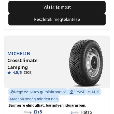
Vásárlás most
Részletek megtekintése
MICHELIN
CrossClimate
Camping
4.5/5
(305)
Négy évszakos gumiabroncsok
3PMSF
M+S
Magabiztosság minden nap
Bármerre elindulhat, bármilyen időjárásban.
Első
Hátsó