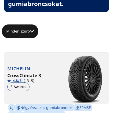
gumiabroncsokat.
Minden szűrő
MICHELIN
CrossClimate 3
4.8/5
(1315)
3 Awards
Új
Négy évszakos gumiabroncsok
3PMSF