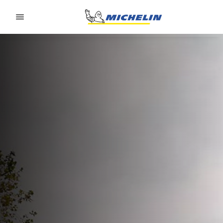
Go to page content
Go to page navigation