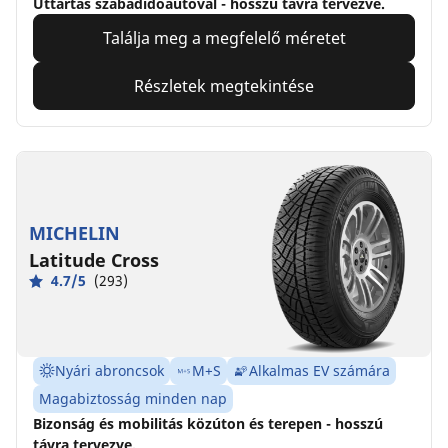
Úttartás szabadidőautóval - hosszú távra tervezve.
Találja meg a megfelelő méretet
Részletek megtekintése
MICHELIN
Latitude Cross
4.7/5
(293)
Nyári abroncsok
M+S
Alkalmas EV számára
Magabiztosság minden nap
Bizonság és mobilitás közúton és terepen - hosszú
távra tervezve.