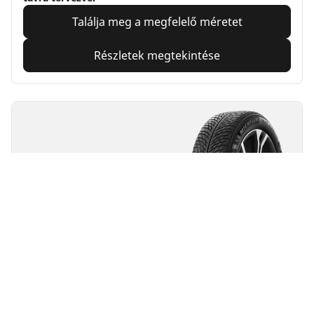
Találja meg a megfelelő méretet
Részletek megtekintése
MICHELIN
Pilot Alpin 5 SUV
4.7/5
(87)
Téli abroncsok
3PMSF
M+S
Alkalmas EV számára
Teljesítmény
Úttartás zord téli utakon - hosszú távra terveze, Az Ön
SUV járművére.