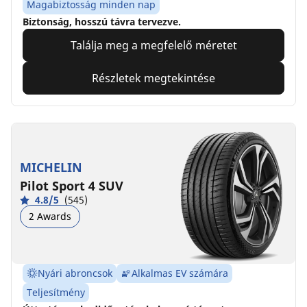
Magabiztosság minden nap
Biztonság, hosszú távra tervezve.
Találja meg a megfelelő méretet
Részletek megtekintése
MICHELIN
Pilot Sport 4 SUV
4.8/5
(545)
2 Awards
Nyári abroncsok
Alkalmas EV számára
Teljesítmény