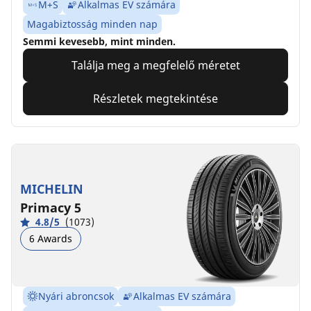
M+S
Alkalmas EV számára
Magabiztosság minden nap
Semmi kevesebb, mint minden.
Találja meg a megfelelő méretet
Részletek megtekintése
MICHELIN
Primacy 5
4.8/5
(1073)
6 Awards
Nyári abroncsok
Alkalmas EV számára