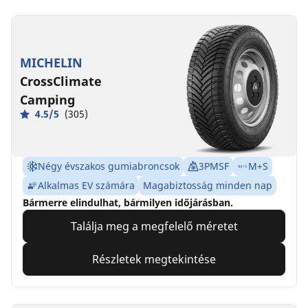
MICHELIN
CrossClimate
Camping
4.5/5
(305)
Négy évszakos gumiabroncsok
3PMSF
M+S
Alkalmas EV számára
Magabiztosság minden nap
Bármerre elindulhat, bármilyen időjárásban.
Találja meg a megfelelő méretet
Részletek megtekintése