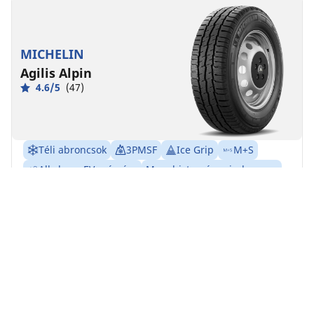
MICHELIN
Agilis Alpin
4.6/5
(47)
Téli abroncsok
3PMSF
Ice Grip
M+S
Alkalmas EV számára
Magabiztosság minden nap
MICHELIN Agilis Alpin: Ne hagyja, hogy a kemény
télben elakadjon vállalkozása!
Találja meg a megfelelő méretet
Részletek megtekintése