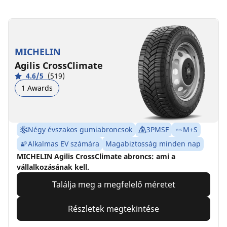
MICHELIN
Agilis CrossClimate
4.6/5
(519)
1 Awards
Négy évszakos gumiabroncsok
3PMSF
M+S
Alkalmas EV számára
Magabiztosság minden nap
MICHELIN Agilis CrossClimate abroncs: ami a
vállalkozásának kell.
Találja meg a megfelelő méretet
Részletek megtekintése