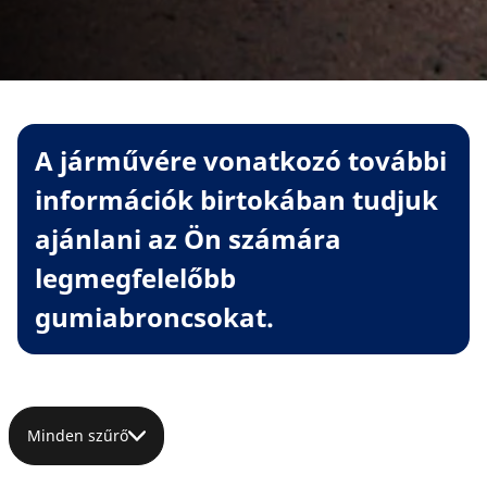
A járművére vonatkozó további
információk birtokában tudjuk
ajánlani az Ön számára
legmegfelelőbb
gumiabroncsokat.
Minden szűrő