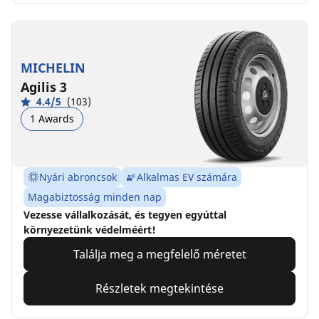
MICHELIN
Agilis 3
4.4/5
(103)
1 Awards
Nyári abroncsok
Alkalmas EV számára
Magabiztosság minden nap
Vezesse vállalkozását, és tegyen egyúttal
környezetünk védelméért!
Találja meg a megfelelő méretet
Részletek megtekintése