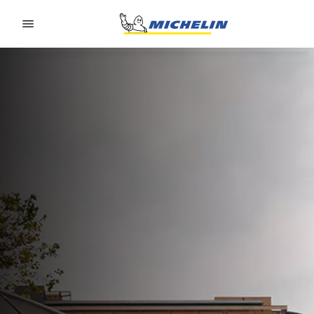
Go to page content
Go to page navigation