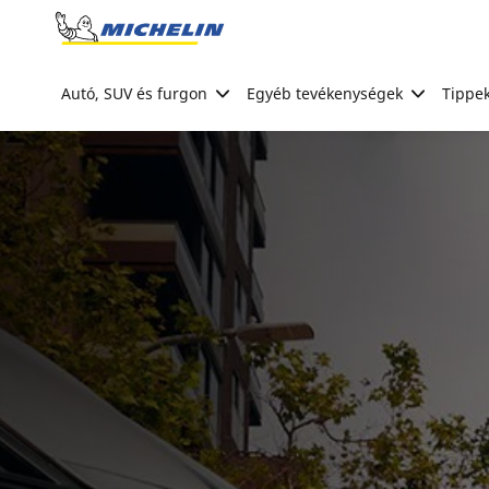
Go to page content
Go to page navigation
Autó, SUV és furgon
Egyéb tevékenységek
Tippek