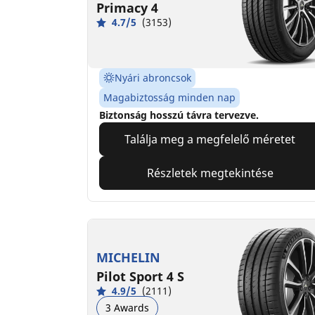
Primacy 4
4.7/5
(3153)
Nyári abroncsok
Magabiztosság minden nap
Biztonság hosszú távra tervezve.
Találja meg a megfelelő méretet
Részletek megtekintése
MICHELIN
Pilot Sport 4 S
4.9/5
(2111)
3 Awards