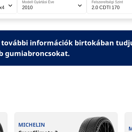
Modell Gyártási Éve
Felszereltségi Szint
4x4
2010
2.0 CDTI 170
további információk birtokában tudj
b gumiabroncsokat.
MICHELIN
M