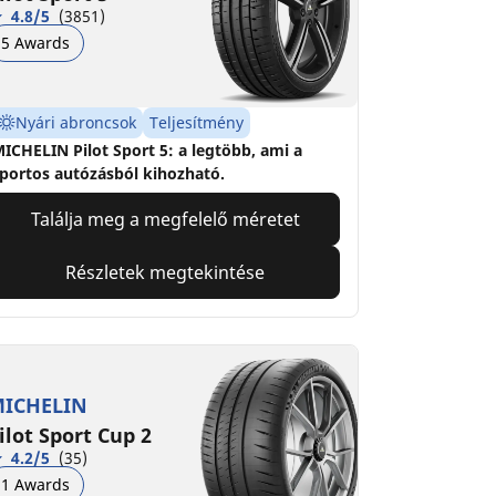
4.8/5
(3851)
5 Awards
Nyári abroncsok
Teljesítmény
ICHELIN Pilot Sport 5: a legtöbb, ami a
portos autózásból kihozható.
Találja meg a megfelelő méretet
Részletek megtekintése
ICHELIN
ilot Sport Cup 2
4.2/5
(35)
1 Awards