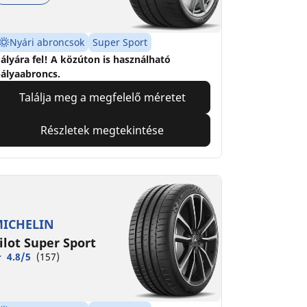
Nyári abroncsok
Super Sport
ályára fel! A közúton is használható
ályaabroncs.
Találja meg a megfelelő méretet
Részletek megtekintése
ICHELIN
ilot Super Sport
4.8/5
(157)