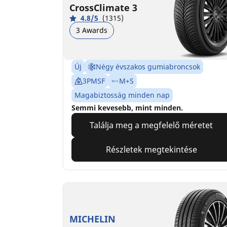
CrossClimate 3
4.8/5
(1315)
3 Awards
Új
Négy évszakos gumiabroncsok
3PMSF
M+S
Magabiztosság minden nap
Semmi kevesebb, mint minden.
Találja meg a megfelelő méretet
Részletek megtekintése
MICHELIN