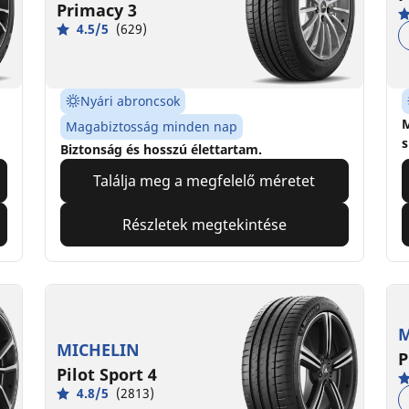
Primacy 3
4.5/5
(629)
Nyári abroncsok
M
Magabiztosság minden nap
s
Biztonság és hosszú élettartam.
Találja meg a megfelelő méretet
Részletek megtekintése
M
MICHELIN
P
Pilot Sport 4
4.8/5
(2813)