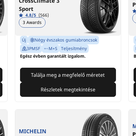
CrossClimate 3
P
Sport
4.8/5
(566)
3 Awards
Új
Négy évszakos gumiabroncsok
3PMSF
M+S
Teljesítmény
Egész évben garantált izgalom.
B
Találja meg a megfelelő méretet
Részletek megtekintése
M
MICHELIN
P