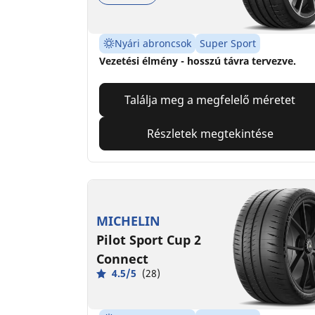
Nyári abroncsok
Super Sport
Vezetési élmény - hosszú távra tervezve.
Találja meg a megfelelő méretet
Részletek megtekintése
MICHELIN
Pilot Sport Cup 2
Connect
4.5/5
(28)