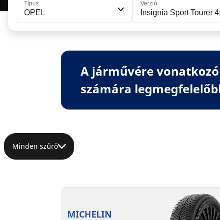
Típus
Verzió
OPEL
Insignia Sport Tourer 
A járművére vonatkozó 
számára legmegfelelőb
Minden szűrő
MICHELIN