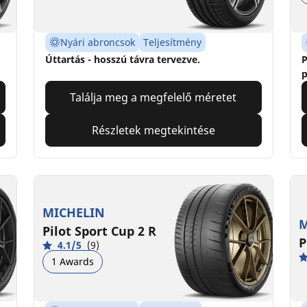
Nyári abroncsok
Teljesítmény
Úttartás - hosszú távra tervezve.
P
p
Találja meg a megfelelő méretet
Részletek megtekintése
MICHELIN
M
Pilot Sport Cup 2 R
P
4.1/5
(9)
1 Awards