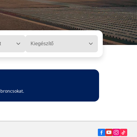
t
Kiegészítő
abroncsokat.