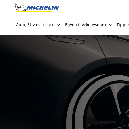
Go to page content
Go to page navigation
Autó, SUV és furgon
Egyéb tevékenységek
Tippek