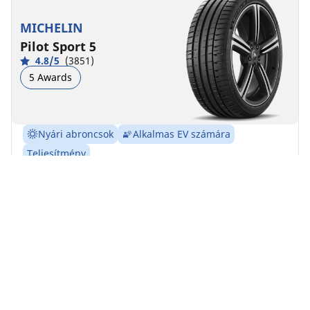
MICHELIN
Pilot Sport 5
4.8/5
(3851)
5 Awards
Nyári abroncsok
Alkalmas EV számára
Teljesítmény
MICHELIN Pilot Sport 5: a legtöbb, ami a sportos
autózásból kihozható.
Találja meg a megfelelő méretet
Részletek megtekintése