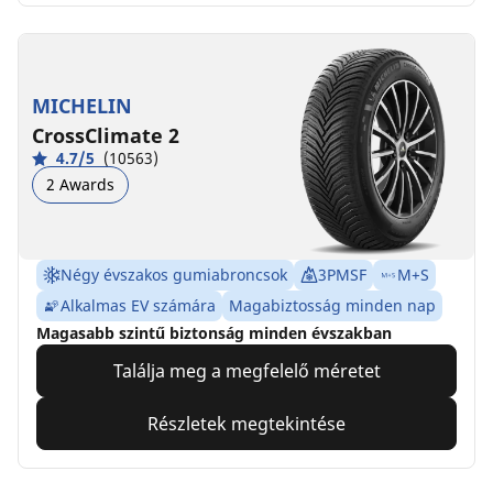
MICHELIN
CrossClimate 2
4.7/5
(10563)
2 Awards
Négy évszakos gumiabroncsok
3PMSF
M+S
Alkalmas EV számára
Magabiztosság minden nap
Magasabb szintű biztonság minden évszakban
Találja meg a megfelelő méretet
Részletek megtekintése