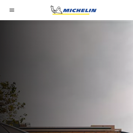
Go to page content
Go to page navigation