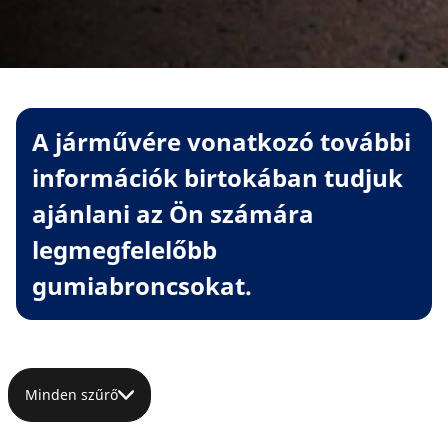
A járművére vonatkozó további
információk birtokában tudjuk
ajánlani az Ön számára
legmegfelelőbb
gumiabroncsokat.
Minden szűrő