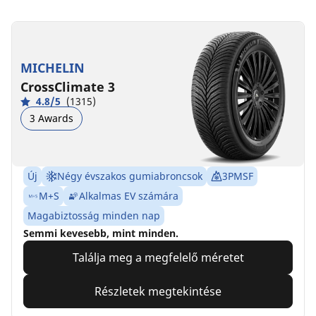
MICHELIN
CrossClimate 3
4.8/5
(1315)
3 Awards
Új
Négy évszakos gumiabroncsok
3PMSF
M+S
Alkalmas EV számára
Magabiztosság minden nap
Semmi kevesebb, mint minden.
Találja meg a megfelelő méretet
Részletek megtekintése