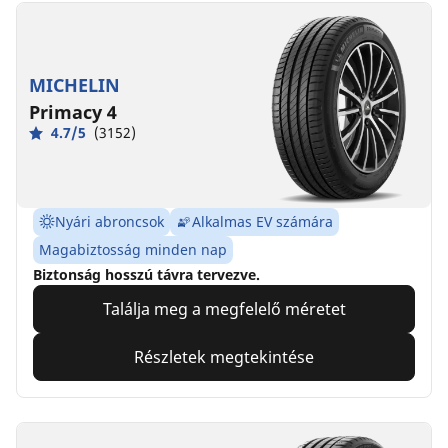
MICHELIN
Primacy 4
4.7/5
(3152)
Nyári abroncsok
Alkalmas EV számára
Magabiztosság minden nap
Biztonság hosszú távra tervezve.
Találja meg a megfelelő méretet
Részletek megtekintése