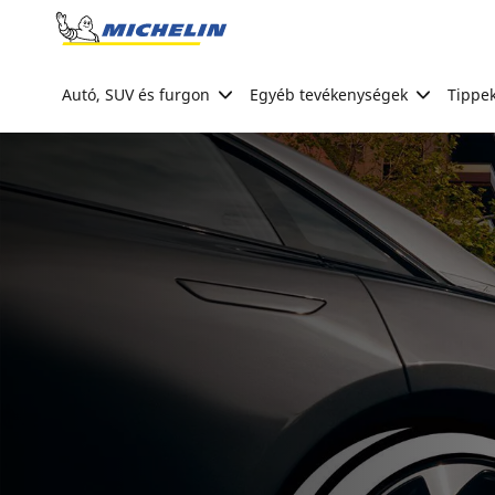
Go to page content
Go to page navigation
Autó, SUV és furgon
Egyéb tevékenységek
Tippek