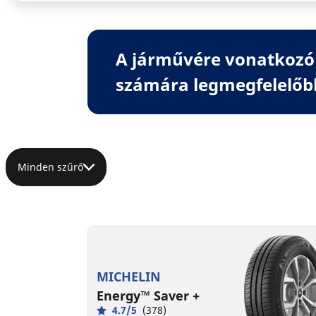
A járművére vonatkozó 
számára legmegfelelőb
Minden szűrő
MICHELIN
Energy™ Saver +
4.7/5
(378)