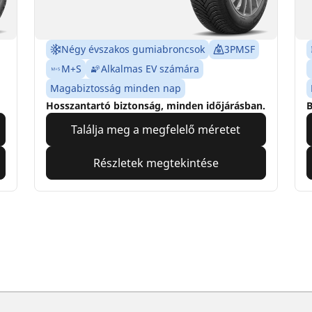
Négy évszakos gumiabroncsok
3PMSF
M+S
Alkalmas EV számára
Magabiztosság minden nap
Hosszantartó biztonság, minden időjárásban.
B
Találja meg a megfelelő méretet
Részletek megtekintése