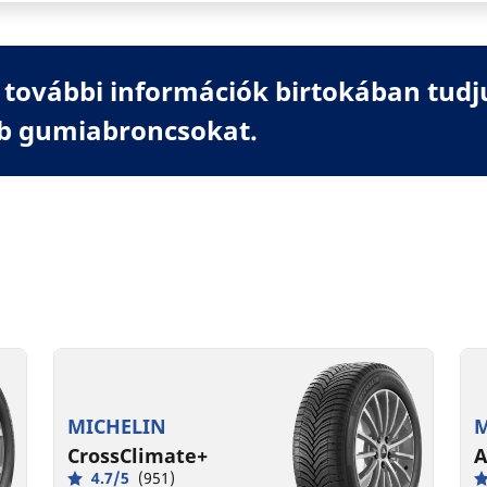
további információk birtokában tudj
b gumiabroncsokat.
MICHELIN
M
CrossClimate+
A
4.7/5
(951)