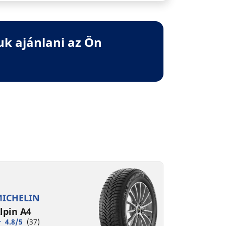
uk ajánlani az Ön
ICHELIN
lpin A4
4.8/5
(37)