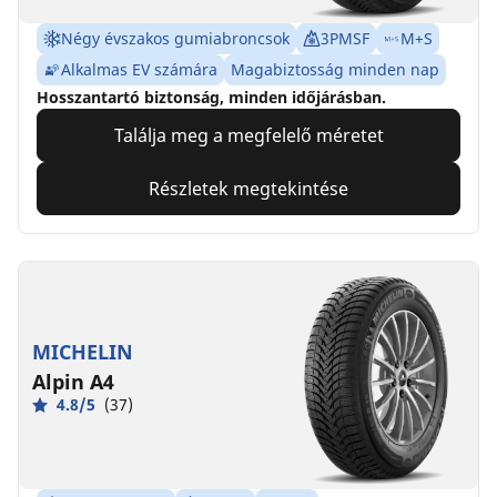
Négy évszakos gumiabroncsok
3PMSF
M+S
Alkalmas EV számára
Magabiztosság minden nap
Hosszantartó biztonság, minden időjárásban.
Találja meg a megfelelő méretet
Részletek megtekintése
MICHELIN
Alpin A4
4.8/5
(37)