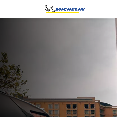
Go to page content
Go to page navigation