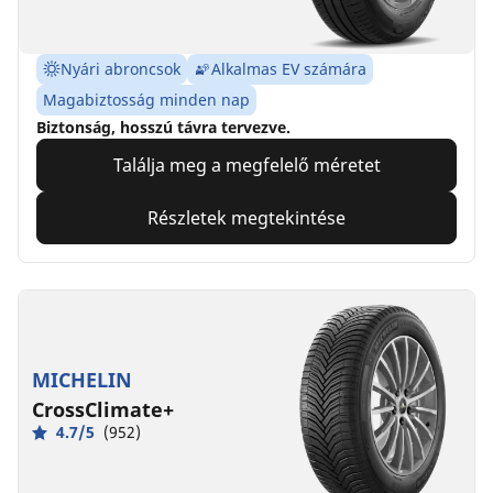
Nyári abroncsok
Alkalmas EV számára
Magabiztosság minden nap
Biztonság, hosszú távra tervezve.
Találja meg a megfelelő méretet
Részletek megtekintése
MICHELIN
CrossClimate+
4.7/5
(952)