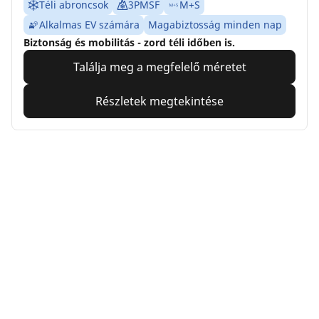
Téli abroncsok
3PMSF
M+S
Alkalmas EV számára
Magabiztosság minden nap
Biztonság és mobilitás - zord téli időben is.
Találja meg a megfelelő méretet
Részletek megtekintése
Home
Auto
TRP 4W