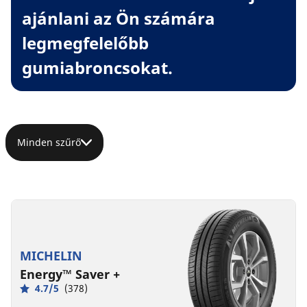
ajánlani az Ön számára
legmegfelelőbb
gumiabroncsokat.
Minden szűrő
MICHELIN
Energy™ Saver +
4.7/5
(378)