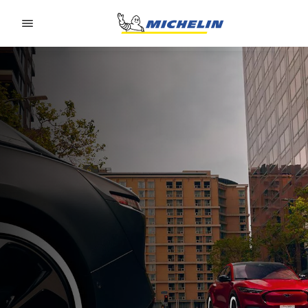
Go to page content
Go to page navigation