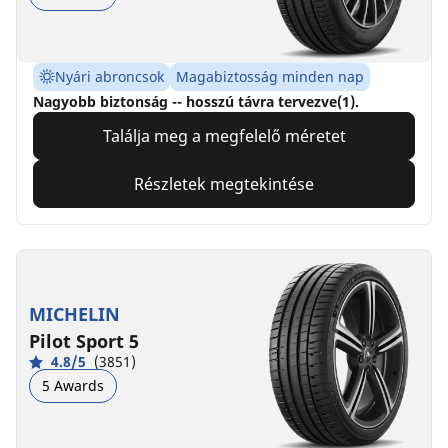
Nyári abroncsok
Magabiztosság minden nap
Nagyobb biztonság -- hosszú távra tervezve(1).
Találja meg a megfelelő méretet
Részletek megtekintése
MICHELIN
Pilot Sport 5
4.8/5
(3851)
5 Awards