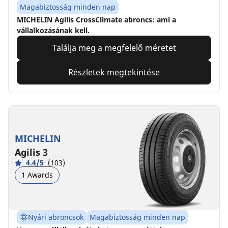
Magabiztosság minden nap
MICHELIN Agilis CrossClimate abroncs: ami a
vállalkozásának kell.
Találja meg a megfelelő méretet
Részletek megtekintése
MICHELIN
Agilis 3
4.4/5
(103)
1 Awards
Nyári abroncsok
Magabiztosság minden nap