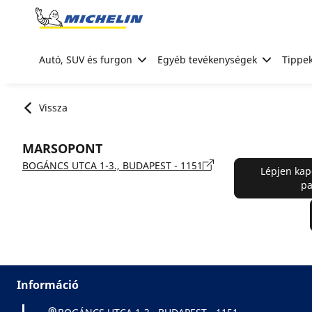
Go to page content
Go to page navigation
Autó, SUV és furgon
Egyéb tevékenységek
Tippek
Vissza
MARSOPONT
BOGÁNCS UTCA 1-3., BUDAPEST - 1151
Lépjen kap
pa
Információ