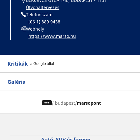
BOGÁNCS UTCA 1-3., BUDAPEST - 1151
Útvonaltervezés
Telefonszám
(06 1) 889 9438
Webhely
https://www.marso.hu
Kritikák
a Google által
Galéria
/
budapest
marsopont
Autó, SUV és furgon