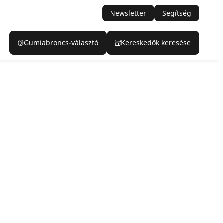
Newsletter
Segítség
Gumiabroncs-választó
Kereskedők keresése