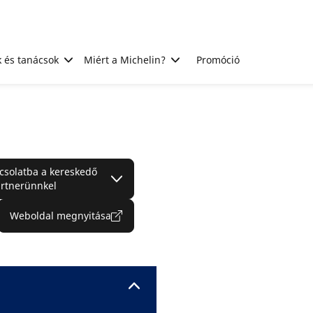
 és tanácsok
Miért a Michelin?
Promóció
csolatba a kereskedő
rtnerünnkel
Weboldal megnyitása