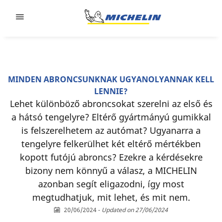
Go to page content
Go to page navigation
MINDEN ABRONCSUNKNAK UGYANOLYANNAK KELL
LENNIE?
Lehet különböző abroncsokat szerelni az első és
a hátsó tengelyre? Eltérő gyártmányú gumikkal
is felszerelhetem az autómat? Ugyanarra a
tengelyre felkerülhet két eltérő mértékben
kopott futójú abroncs? Ezekre a kérdésekre
bizony nem könnyű a válasz, a MICHELIN
azonban segít eligazodni, így most
megtudhatjuk, mit lehet, és mit nem.
20/06/2024
-
Updated on 27/06/2024