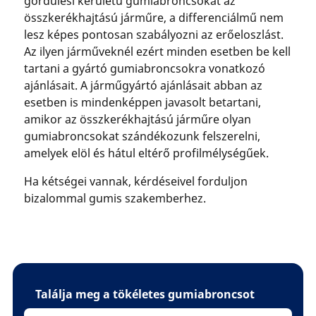
gördülési kerületű gumiabroncsokat az
összkerékhajtású járműre, a differenciálmű nem
lesz képes pontosan szabályozni az erőeloszlást.
Az ilyen járműveknél ezért minden esetben be kell
tartani a gyártó gumiabroncsokra vonatkozó
ajánlásait. A járműgyártó ajánlásait abban az
esetben is mindenképpen javasolt betartani,
amikor az összkerékhajtású járműre olyan
gumiabroncsokat szándékozunk felszerelni,
amelyek elöl és hátul eltérő profilmélységűek.
Ha kétségei vannak, kérdéseivel forduljon
bizalommal gumis szakemberhez.
Találja meg a tökéletes gumiabroncsot