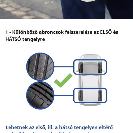
1 - Különböző abroncsok felszerelése az ELSŐ és
HÁTSÓ tengelyre
Lehetnek az első, ill. a hátsó tengelyen eltérő