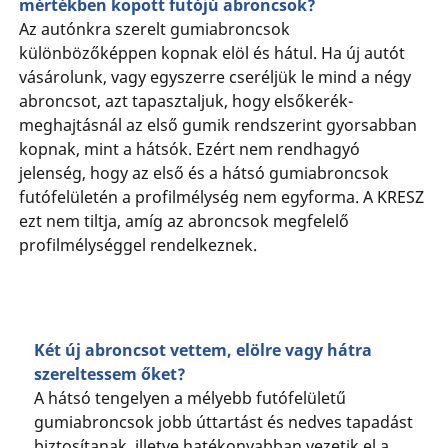
mértékben kopott futójú abroncsok?
Az autónkra szerelt gumiabroncsok
különbözőképpen kopnak elöl és hátul. Ha új autót
vásárolunk, vagy egyszerre cseréljük le mind a négy
abroncsot, azt tapasztaljuk, hogy elsőkerék-
meghajtásnál az első gumik rendszerint gyorsabban
kopnak, mint a hátsók. Ezért nem rendhagyó
jelenség, hogy az első és a hátsó gumiabroncsok
futófelületén a profilmélység nem egyforma. A KRESZ
ezt nem tiltja, amíg az abroncsok megfelelő
profilmélységgel rendelkeznek.
Két új abroncsot vettem, elölre vagy hátra
szereltessem őket?
A hátsó tengelyen a mélyebb futófelületű
gumiabroncsok jobb úttartást és nedves tapadást
biztosítanak, illetve hatékonyabban vezetik el a