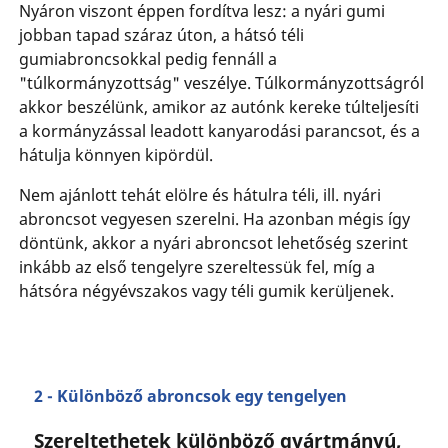
Nyáron viszont éppen fordítva lesz: a nyári gumi
jobban tapad száraz úton, a hátsó téli
gumiabroncsokkal pedig fennáll a
"túlkormányzottság" veszélye. Túlkormányzottságról
akkor beszélünk, amikor az autónk kereke túlteljesíti
a kormányzással leadott kanyarodási parancsot, és a
hátulja könnyen kipördül.
Nem ajánlott tehát elölre és hátulra téli, ill. nyári
abroncsot vegyesen szerelni. Ha azonban mégis így
döntünk, akkor a nyári abroncsot lehetőség szerint
inkább az első tengelyre szereltessük fel, míg a
hátsóra négyévszakos vagy téli gumik kerüljenek.
2 - Különböző abroncsok egy tengelyen
Szereltethetek különböző gyártmányú,