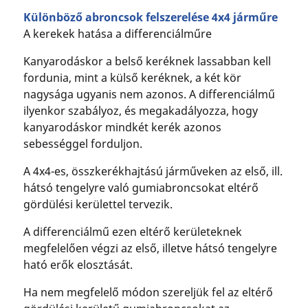
Különböző abroncsok felszerelése 4x4 járműre
A kerekek hatása a differenciálműre
Kanyarodáskor a belső keréknek lassabban kell
fordunia, mint a külső keréknek, a két kör
nagysága ugyanis nem azonos. A differenciálmű
ilyenkor szabályoz, és megakadályozza, hogy
kanyarodáskor mindkét kerék azonos
sebességgel forduljon.
A 4x4-es, összkerékhajtású járműveken az első, ill.
hátsó tengelyre való gumiabroncsokat eltérő
gördülési kerülettel tervezik.
A differenciálmű ezen eltérő kerületeknek
megfelelően végzi az első, illetve hátsó tengelyre
ható erők elosztását.
Ha nem megfelelő módon szereljük fel az eltérő