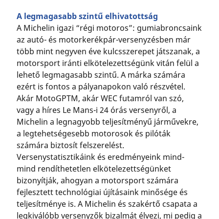
A legmagasabb szintű elhivatottság
A Michelin igazi “régi motoros”: gumiabroncsaink
az autó- és motorkerékpár-versenyzésben már
több mint negyven éve kulcsszerepet játszanak, a
motorsport iránti elkötelezettségünk vitán felül a
lehető legmagasabb szintű. A márka számára
ezért is fontos a pályanapokon való részvétel.
Akár MotoGPTM, akár WEC futamról van szó,
vagy a híres Le Mans-i 24 órás versenyről, a
Michelin a legnagyobb teljesítményű járművekre,
a legtehetségesebb motorosok és pilóták
számára biztosít felszerelést.
Versenystatisztikáink és eredményeink mind-
mind rendíthetetlen elkötelezettségünket
bizonyítják, ahogyan a motorsport számára
fejlesztett technológiai újításaink minősége és
teljesítménye is. A Michelin és szakértő csapata a
legkiválóbb versenyzők bizalmát élvezi, mi pedig a