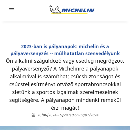
Go to page content
Go to page navigation
2023-ban is pályanapok: michelin és a
pályaversenyzés -- múlhatatlan szenvedélyünk
Ön alkalmi száguldozó vagy esetleg megrögzött
pályaversenyző? A Michelinre a pályanapok
alkalmával is számíthat: csúcsbiztonságot és
csúcsteljesítményt ötvöző sportabroncsokkal
sietünk a sportos izgalmak szerelmeseinek
segítségére. A pályanapon mindenki remekül
érzi magát!
20/06/2024
-
Updated on 09/07/2024