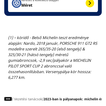
Keresés a következő alapján
Méret
(1) – köridő - Belső Michelin teszt eredménye
alapján: Nardo, 2018 január, PORSCHE 911 GT2 RS
modellre szerelt 265/35-20 (első tengely) &
325/30-21 (hátsó tengely) méretű
gumiabroncsok, -2,9 sec/pályakör a MICHELIN
PILOT SPORT CUP 2 abronccsal való
összehasonlításban. Versenypálya kör hossza:
6,277 km.
/
Vezetési tanácsok
2023-ban is pályanapok: michelin és 