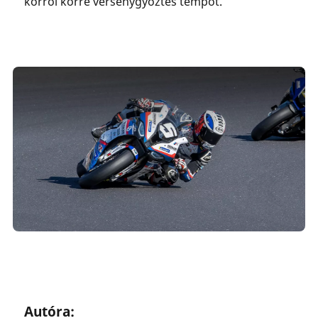
körről körre versenygyőztes tempót.
Autóra: