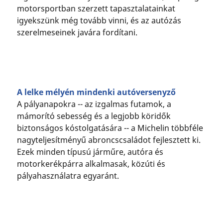
motorsportban szerzett tapasztalatainkat
igyekszünk még tovább vinni, és az autózás
szerelmeseinek javára fordítani.
A lelke mélyén mindenki autóversenyző
A pályanapokra -- az izgalmas futamok, a
mámorító sebesség és a legjobb köridők
biztonságos kóstolgatására -- a Michelin többféle
nagyteljesítményű abroncscsaládot fejlesztett ki.
Ezek minden típusú járműre, autóra és
motorkerékpárra alkalmasak, közúti és
pályahasználatra egyaránt.