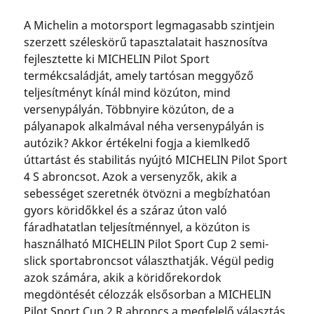
A Michelin a motorsport legmagasabb szintjein
szerzett széleskörű tapasztalatait hasznosítva
fejlesztette ki MICHELIN Pilot Sport
termékcsaládját, amely tartósan meggyőző
teljesítményt kínál mind közúton, mind
versenypályán. Többnyire közúton, de a
pályanapok alkalmával néha versenypályán is
autózik? Akkor értékelni fogja a kiemlkedő
úttartást és stabilitás nyújtó MICHELIN Pilot Sport
4 S abroncsot. Azok a versenyzők, akik a
sebességet szeretnék ötvözni a megbízhatóan
gyors köridőkkel és a száraz úton való
fáradhatatlan teljesítménnyel, a közúton is
használható MICHELIN Pilot Sport Cup 2 semi-
slick sportabroncsot választhatják. Végül pedig
azok számára, akik a köridőrekordok
megdöntését célozzák elsősorban a MICHELIN
Pilot Sport Cup 2 R abroncs a megfelelő választás.