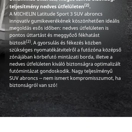
(2)
teljesítmény nedves útfelületen
.
A MICHELIN Latitude Sport 3 SUV abroncs
innovatív gumikeverékének köszönhetően ideális
megoldás esős időben: nedves útfelületen is
pontos úttartást és meggyőző fékhatást
(2)
biztosít
. A gyorsulás és fékezés közben
szükséges nyomatékátvitelről a futózóna középső
zónájában körbefutó mintázati borda, illetve a
nedves útfelületen kiváló biztonságra optimalizált
futómintázat gondoskodik. Nagy teljesíményű
SUV abroncs -- nem ismert kompromisszumot, ha
biztonságról van szó!