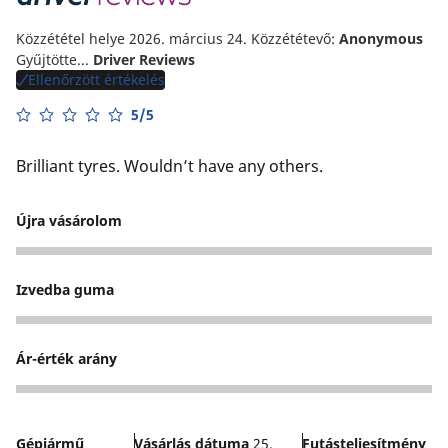
Közzététel helye 2026. március 24.
Közzététevő:
Anonymous
Gyűjtötte...
Driver Reviews
Ellenőrzött értékelés
5/5
Brilliant tyres. Wouldn’t have any others.
Újra vásárolom
5
Izvedba guma
5
Ár-érték arány
5
Gépjármű
Vásárlás dátuma
25.
Futásteljesítmény