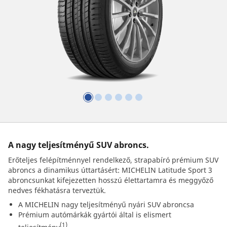
A nagy teljesítményű SUV abroncs.
Erőteljes felépítménnyel rendelkező, strapabíró prémium SUV
abroncs a dinamikus úttartásért: MICHELIN Latitude Sport 3
abroncsunkat kifejezetten hosszú élettartamra és meggyőző
nedves fékhatásra terveztük.
A MICHELIN nagy teljesítményű nyári SUV abroncsa
Prémium autómárkák gyártói által is elismert
(1)