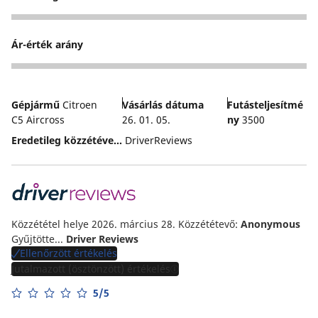
4
Ár-érték arány
4
Gépjármű
Citroen
Vásárlás dátuma
Futásteljesítmé
C5 Aircross
26. 01. 05.
ny
3500
Eredetileg közzétéve...
DriverReviews
Közzététel helye 2026. március 28.
Közzététevő:
Anonymous
Gyűjtötte...
Driver Reviews
Ellenőrzött értékelés
Jutalmazott (ösztönzött) értékelés
5/5