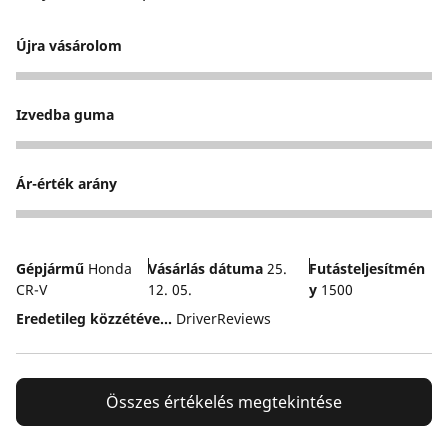
Újra vásárolom
5
Izvedba guma
3
Ár-érték arány
5
Gépjármű
Honda
Vásárlás dátuma
25.
Futásteljesítmén
CR-V
12. 05.
y
1500
Eredetileg közzétéve...
DriverReviews
Összes értékelés megtekintése