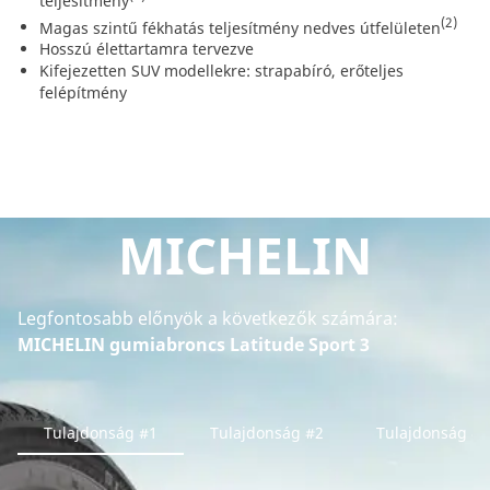
teljesítmény
(2)
Magas szintű fékhatás teljesítmény nedves útfelületen
Hosszú élettartamra tervezve
Kifejezetten SUV modellekre: strapabíró, erőteljes
felépítmény
MICHELIN
Legfontosabb előnyök a következők számára:
MICHELIN gumiabroncs Latitude Sport 3
Tulajdonság #1
Tulajdonság #2
Tulajdonság #3