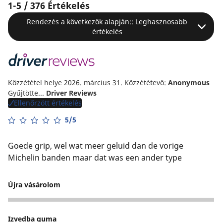
1-5 / 376 Értékelés
Rendezés a következők alapján:: Leghasznosabb
értékelés
Közzététel helye 2026. március 31.
Közzététevő:
Anonymous
Gyűjtötte...
Driver Reviews
Ellenőrzött értékelés
5/5
Goede grip, wel wat meer geluid dan de vorige
Michelin banden maar dat was een ander type
Újra vásárolom
4
Izvedba guma