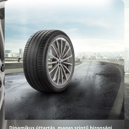
Dinamikus úttartás, magas szintű bizonsági