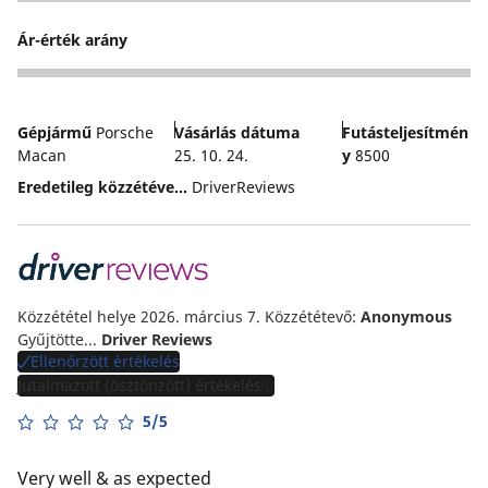
4
Ár-érték arány
4
Gépjármű
Porsche
Vásárlás dátuma
Futásteljesítmén
Macan
25. 10. 24.
y
8500
Eredetileg közzétéve...
DriverReviews
Közzététel helye 2026. március 7.
Közzététevő:
Anonymous
Gyűjtötte...
Driver Reviews
Ellenőrzött értékelés
Jutalmazott (ösztönzött) értékelés
5/5
Very well & as expected