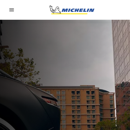
Go to page content
Go to page navigation