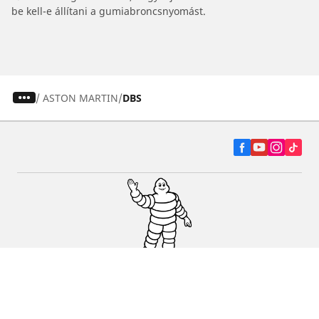
be kell-e állítani a gumiabroncsnyomást.
/
ASTON MARTIN
DBS
Autó, SUV és furgon