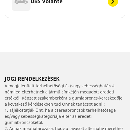
DBS Volante
JOGI RENDELKEZÉSEK
A megjelenített terhelhetőségi és/vagy sebességhatárok
némileg eltérhetnek a jármű címkéjén megadott eredeti
értéktől. Képzett szakemberként a gumiabroncs-kereskedője
a következő kérdésekben tud Önnek tanácsot adni :
1. Tájékoztatják Önt, ha a csereabroncsok terhelhetősége
és/vagy sebességkategóriája eltér az eredeti
gumiabroncsokétól.
2. Annak meghatározása, hogy a javasolt alternatív mérethez