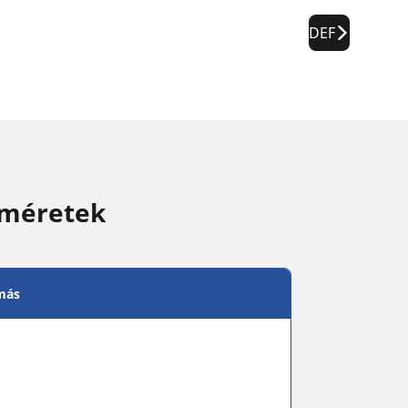
DEF
 méretek
más