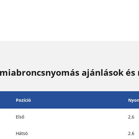
miabroncsnyomás ajánlások és
Pozíció
Nyo
Első
2.6
Hátsó
2.6