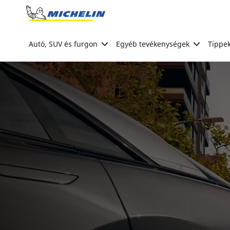
Go to page content
Go to page navigation
Autó, SUV és furgon
Egyéb tevékenységek
Tippek