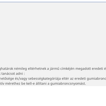
ghatárok némileg eltérhetnek a jármű címkéjén megadott eredeti 
tanácsot adni :
lhetősége és/vagy sebességkategóriája eltér az eredeti gumiabronc
tív mérethez be kell-e állítani a gumiabroncsnyomást.