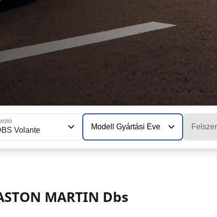
erzió
Modell Gyártási Éve
Felszer
BS Volante
: ASTON MARTIN Dbs