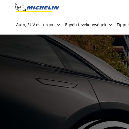
Go to page content
Go to page navigation
Autó, SUV és furgon
Egyéb tevékenységek
Tippek