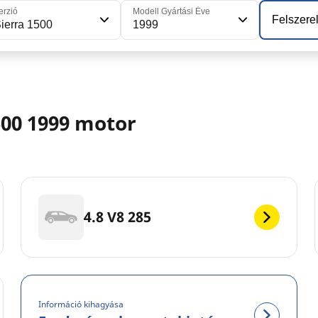
erzió
Modell Gyártási Éve
Felszerel
ierra 1500
1999
500 1999 motor
4.8 V8 285
Információ kihagyása