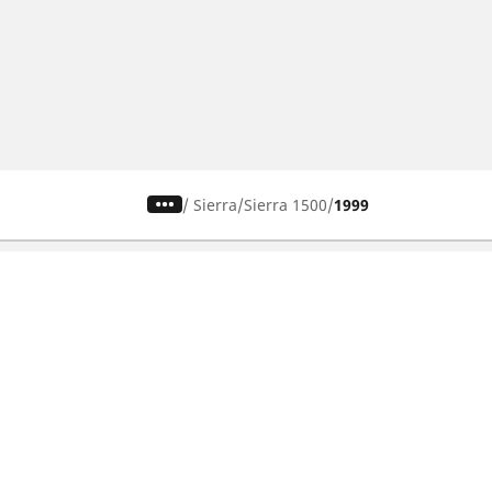
/
Sierra
Sierra 1500
1999
Autó, SUV és furgon
Keresse meg a legjobb MICHELIN
gumiabroncsot
Böngészés vezetési élmény alapján
Böngészés évszak alapján
Böngészés autómárkák alapján