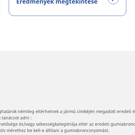
Eredmények megtekintése
ghatárok némileg eltérhetnek a jármű címkéjén megadott eredeti 
tanácsot adni :
lhetősége és/vagy sebességkategóriája eltér az eredeti gumiabronc
tív mérethez be kell-e állítani a gumiabroncsnyomást.