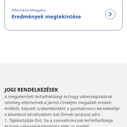
Információ kihagyása
Eredmények megtekintése
JOGI RENDELKEZÉSEK
A megjelenített terhelhetőségi és/vagy sebességhatárok
némileg eltérhetnek a jármű címkéjén megadott eredeti
értéktől. Képzett szakemberként a gumiabroncs-kereskedője
a következő kérdésekben tud Önnek tanácsot adni :
1. Tájékoztatják Önt, ha a csereabroncsok terhelhetősége
és/vagy sebességkategóriája eltér az eredeti