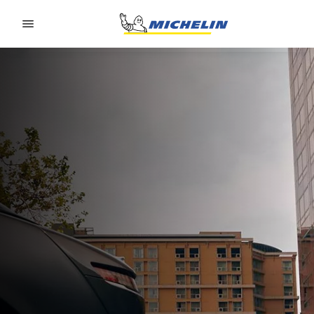
Go to page content
Go to page navigation