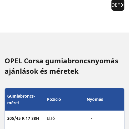
DEF
OPEL Corsa gumiabroncsnyomás
ajánlások és méretek
Gumiabroncs-
Pozíció
Nyomás
méret
205/45 R 17 88H
Első
-