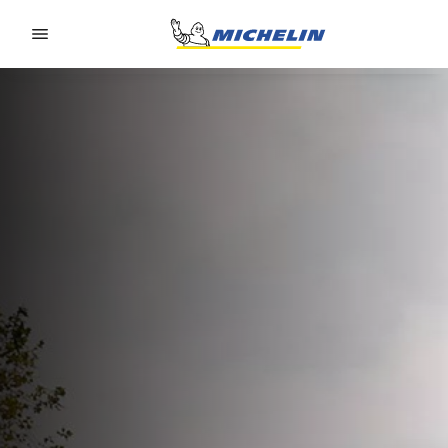
Go to page content
Go to page navigation