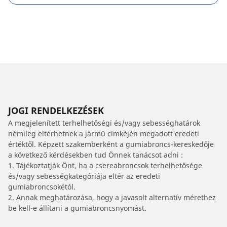
JOGI RENDELKEZÉSEK
A megjelenített terhelhetőségi és/vagy sebességhatárok
némileg eltérhetnek a jármű címkéjén megadott eredeti
értéktől. Képzett szakemberként a gumiabroncs-kereskedője
a következő kérdésekben tud Önnek tanácsot adni :
1. Tájékoztatják Önt, ha a csereabroncsok terhelhetősége
és/vagy sebességkategóriája eltér az eredeti
gumiabroncsokétól.
2. Annak meghatározása, hogy a javasolt alternatív mérethez
be kell-e állítani a gumiabroncsnyomást.