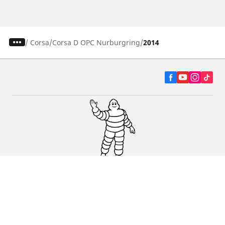
/
Corsa
Corsa D OPC Nurburgring
2014
Autó, SUV és furgon
Kereskedők