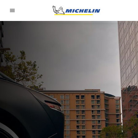
Go to page content
Go to page navigation