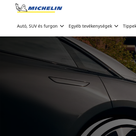
Go to page content
Go to page navigation
Autó, SUV és furgon
Egyéb tevékenységek
Tippek