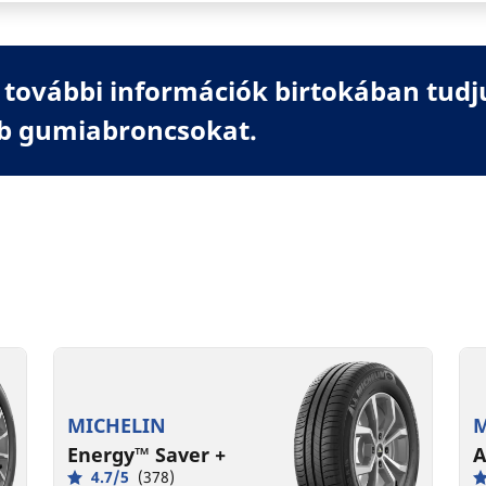
további információk birtokában tudj
b gumiabroncsokat.
MICHELIN
M
Energy™ Saver +
A
4.7/5
(378)