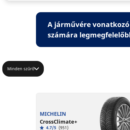
A járművére vonatkozó 
számára legmegfelelőb
Minden szűrő
MICHELIN
CrossClimate+
4.7/5
(951)