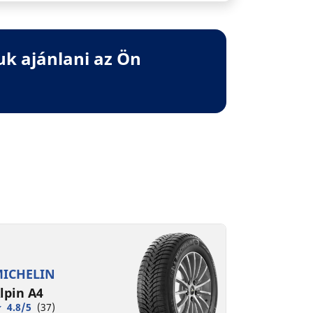
uk ajánlani az Ön
ICHELIN
lpin A4
4.8/5
(37)