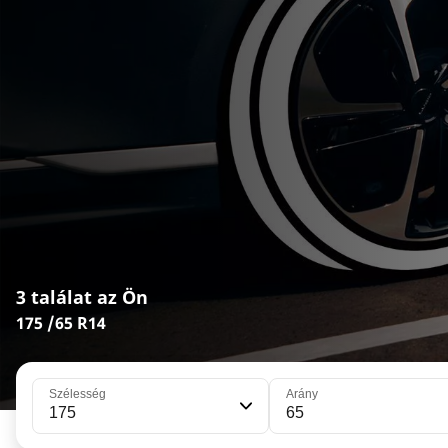
3 találat az Ön
175 /65 R14
Szélesség
Arány
175
65