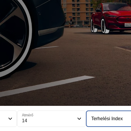
Átmérő
Terhelési Index
14