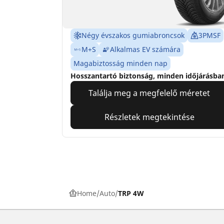
Négy évszakos gumiabroncsok
3PMSF
M+S
Alkalmas EV számára
Magabiztosság minden nap
Hosszantartó biztonság, minden időjárásba
Találja meg a megfelelő méretet
Részletek megtekintése
Home
Auto
TRP 4W