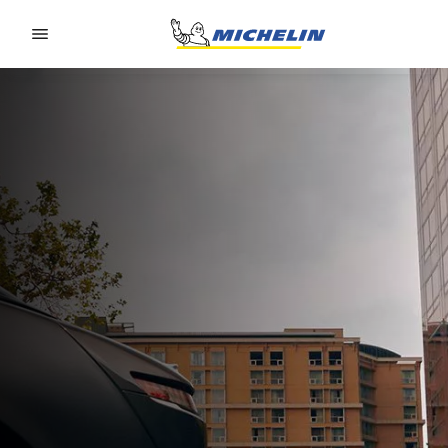
Go to page content
Go to page navigation