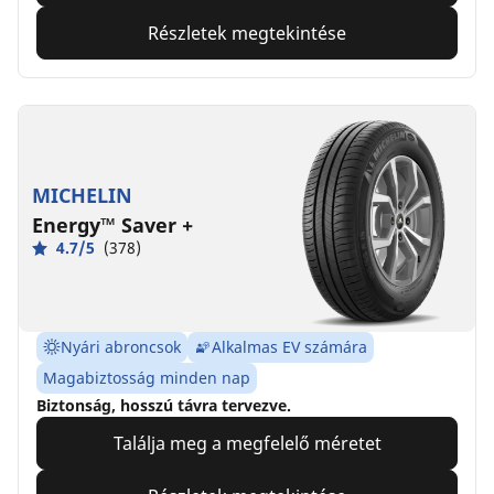
Részletek megtekintése
MICHELIN
Energy™ Saver +
4.7/5
(378)
Nyári abroncsok
Alkalmas EV számára
Magabiztosság minden nap
Biztonság, hosszú távra tervezve.
Találja meg a megfelelő méretet