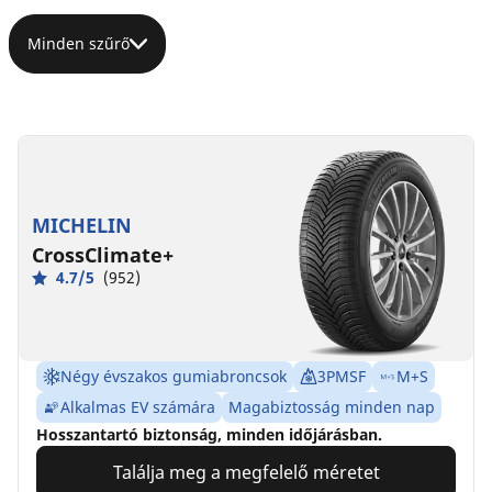
Minden szűrő
MICHELIN
CrossClimate+
4.7/5
(952)
Négy évszakos gumiabroncsok
3PMSF
M+S
Alkalmas EV számára
Magabiztosság minden nap
Hosszantartó biztonság, minden időjárásban.
Találja meg a megfelelő méretet