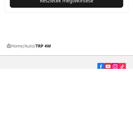
Részletek megtekintése
Home
Auto
TRP 4W
Autó, SUV és furgon