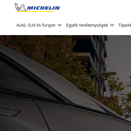
Go to page content
Go to page navigation
Autó, SUV és furgon
Egyéb tevékenységek
Tippek