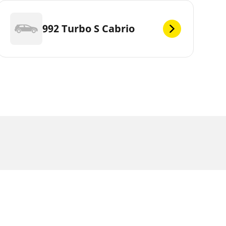
992 Turbo S Cabrio
értéktől. Képzett szakemberként a gumiabroncs-