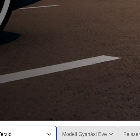
erzió
Modell Gyártási Éve
Felszer