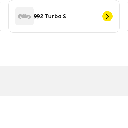
992 Turbo S
ghatárok némileg eltérhetnek a jármű címkéjén megadott eredeti 