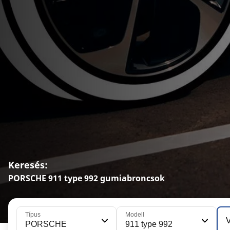
Keresés:
PORSCHE 911 type 992 gumiabroncsok
Típus
Modell
V
PORSCHE
911 type 992