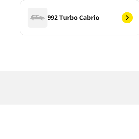
992 Turbo Cabrio
JOGI RENDELKEZÉSEK
A megjelenített terhelhetőségi és/vagy sebessé