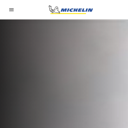
Go to page content
Go to page navigation