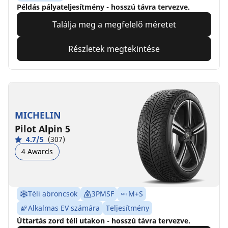
Példás pályateljesítmény - hosszú távra tervezve.
Találja meg a megfelelő méretet
Részletek megtekintése
MICHELIN
Pilot Alpin 5
4.7/5
(307)
4 Awards
Téli abroncsok
3PMSF
M+S
Alkalmas EV számára
Teljesítmény
Úttartás zord téli utakon - hosszú távra tervezve.