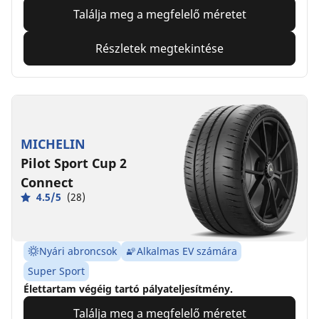
Találja meg a megfelelő méretet
Részletek megtekintése
MICHELIN
Pilot Sport Cup 2
Connect
4.5/5
(28)
Nyári abroncsok
Alkalmas EV számára
Super Sport
Élettartam végéig tartó pályateljesítmény.
Találja meg a megfelelő méretet