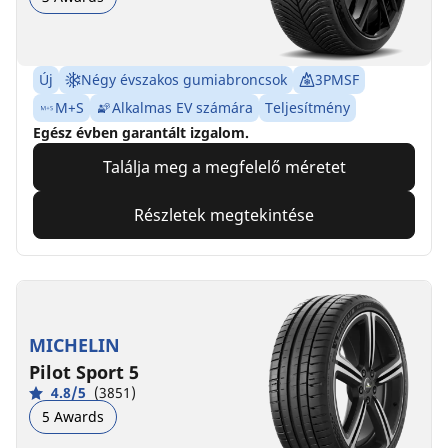
Új
Négy évszakos gumiabroncsok
3PMSF
M+S
Alkalmas EV számára
Teljesítmény
Egész évben garantált izgalom.
Találja meg a megfelelő méretet
Részletek megtekintése
MICHELIN
Pilot Sport 5
4.8/5
(3851)
5 Awards