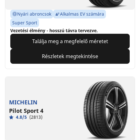
Nyári abroncsok
Alkalmas EV számára
Super Sport
Vezetési élmény - hosszú távra tervezve.
Találja meg a megfelelő méretet
Részletek megtekintése
MICHELIN
Pilot Sport 4
4.8/5
(2813)