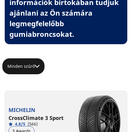
információk birtokában tudjuk
ajánlani az Ön számára
legmegfelelőbb
gumiabroncsokat.
Minden szűrő
MICHELIN
CrossClimate 3 Sport
4.8/5
(566)
3 Awards