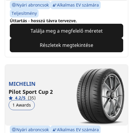
Nyári abroncsok
Alkalmas EV számára
Teljesítmény
Úttartás - hosszú távra tervezve.
Találja meg a megfelelő méretet
Részletek megtekintése
MICHELIN
Pilot Sport Cup 2
4.2/5
(35)
1 Awards
Nyári abroncsok
Alkalmas EV számára