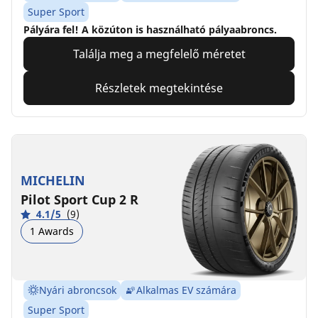
Super Sport
Pályára fel! A közúton is használható pályaabroncs.
Találja meg a megfelelő méretet
Részletek megtekintése
MICHELIN
Pilot Sport Cup 2 R
4.1/5
(9)
1 Awards
Nyári abroncsok
Alkalmas EV számára
Super Sport