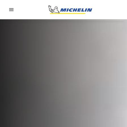
Go to page content
Go to page navigation