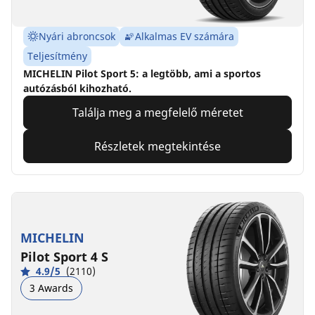
Nyári abroncsok
Alkalmas EV számára
Teljesítmény
MICHELIN Pilot Sport 5: a legtöbb, ami a sportos
autózásból kihozható.
Találja meg a megfelelő méretet
Részletek megtekintése
MICHELIN
Pilot Sport 4 S
4.9/5
(2110)
3 Awards