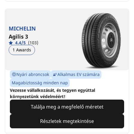
MICHELIN
Agilis 3
4.4/5
(103)
1 Awards
Nyári abroncsok
Alkalmas EV számára
Magabiztosság minden nap
Vezesse vállalkozását, és tegyen egyúttal
környezetünk védelméért!
Találja meg a megfelelő méretet
Részletek megtekintése