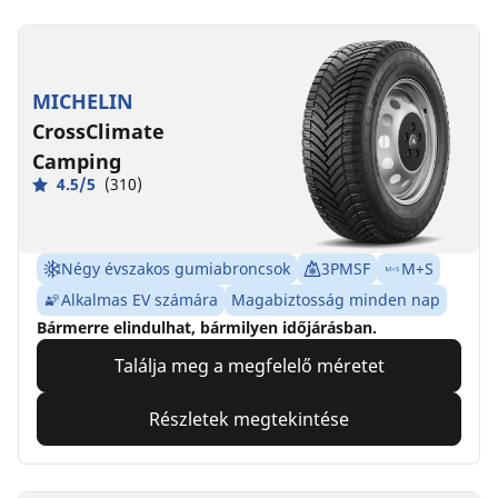
MICHELIN
CrossClimate
Camping
4.5/5
(310)
Négy évszakos gumiabroncsok
3PMSF
M+S
Alkalmas EV számára
Magabiztosság minden nap
Bármerre elindulhat, bármilyen időjárásban.
Találja meg a megfelelő méretet
Részletek megtekintése