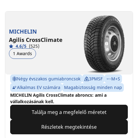
MICHELIN
Agilis CrossClimate
4.6/5
(525)
1 Awards
Négy évszakos gumiabroncsok
3PMSF
M+S
Alkalmas EV számára
Magabiztosság minden nap
MICHELIN Agilis CrossClimate abroncs: ami a
vállalkozásának kell.
Találja meg a megfelelő méretet
Részletek megtekintése