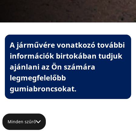
A járművére vonatkozó további
információk birtokában tudjuk
ajánlani az Ön számára
legmegfelelőbb
gumiabroncsokat.
Minden szűrő