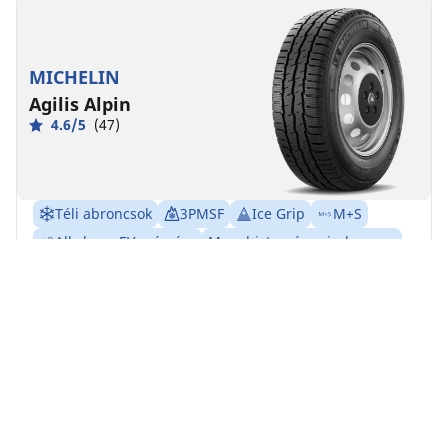
MICHELIN
Agilis Alpin
4.6/5
(47)
Téli abroncsok
3PMSF
Ice Grip
M+S
Alkalmas EV számára
Magabiztosság minden nap
MICHELIN Agilis Alpin: Ne hagyja, hogy a kemény
télben elakadjon vállalkozása!
Találja meg a megfelelő méretet
Részletek megtekintése