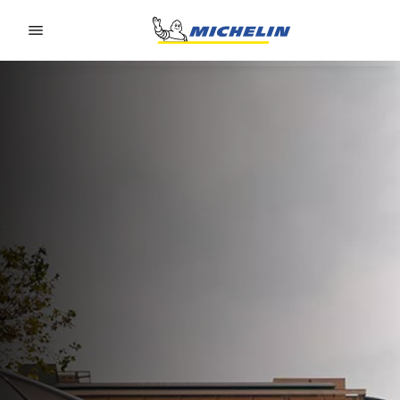
Go to page content
Go to page navigation