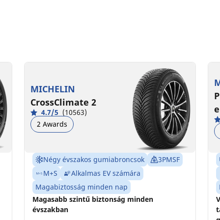
M
MICHELIN
P
CrossClimate 2
e
4.7/5
(10563)
2 Awards
Négy évszakos gumiabroncsok
3PMSF
M+S
Alkalmas EV számára
Magabiztosság minden nap
Magasabb szintű biztonság minden
V
évszakban
t
g