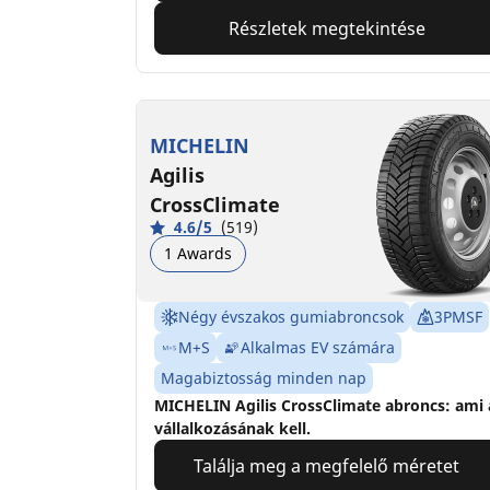
Részletek megtekintése
MICHELIN
Agilis
CrossClimate
4.6/5
(519)
1 Awards
Négy évszakos gumiabroncsok
3PMSF
M+S
Alkalmas EV számára
Magabiztosság minden nap
MICHELIN Agilis CrossClimate abroncs: ami 
vállalkozásának kell.
Találja meg a megfelelő méretet