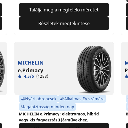
Találja meg a megfelelő méretet
Részletek megtekintése
MICHELIN
M
e.Primacy
P
4.5/5
(1288)
Nyári abroncsok
Alkalmas EV számára
Magabiztosság minden nap
MICHELIN e.Primacy: elektromos, hibrid
B
vagy kis fogyasztású járművekhez.