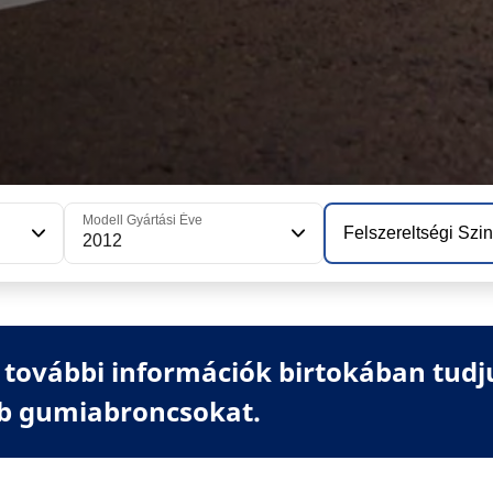
Modell Gyártási Éve
Felszereltségi Szin
2012
további információk birtokában tudj
b gumiabroncsokat.