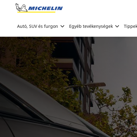
Go to page content
Go to page navigation
Autó, SUV és furgon
Egyéb tevékenységek
Tippek