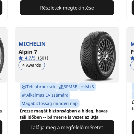
Részletek megtekintése
MICHELIN
M
Alpin 7
P
4.7/5
(501)
4 Awards
Téli abroncsok
3PMSF
M+S
Alkalmas EV számára
Ú
Magabiztosság minden nap
t
a
Érezze magát biztonságban a hideg, havas
téli időben -- bármerre is vezet az útja
Találja meg a megfelelő méretet