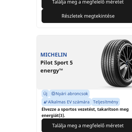
Találja meg a megfelelő méretet
Részletek megtekintése
MICHELIN
Pilot Sport 5
energy™
Új
Nyári abroncsok
Alkalmas EV számára
Teljesítmény
Élvezze a sportos vezetést, takarítson meg
energiát(3).
Találja meg a megfelelő méretet