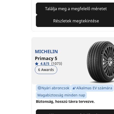
Találja meg a megfelelő méretet
Részletek megtekintése
MICHELIN
Primacy 5
4.8/5
(1073)
6 Awards
Nyári abroncsok
Alkalmas EV számára
Magabiztosság minden nap
Biztonság, hosszú távra tervezve.