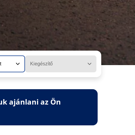
t
Kiegészítő
uk ajánlani az Ön