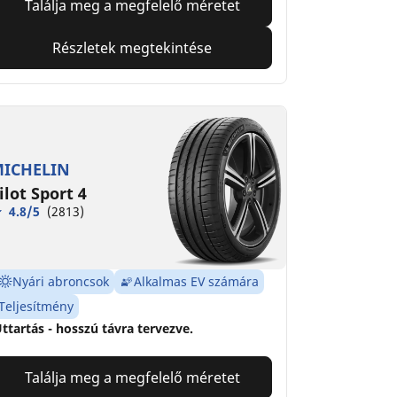
Találja meg a megfelelő méretet
Részletek megtekintése
ICHELIN
ilot Sport 4
4.8/5
(2813)
Nyári abroncsok
Alkalmas EV számára
Teljesítmény
ttartás - hosszú távra tervezve.
Találja meg a megfelelő méretet