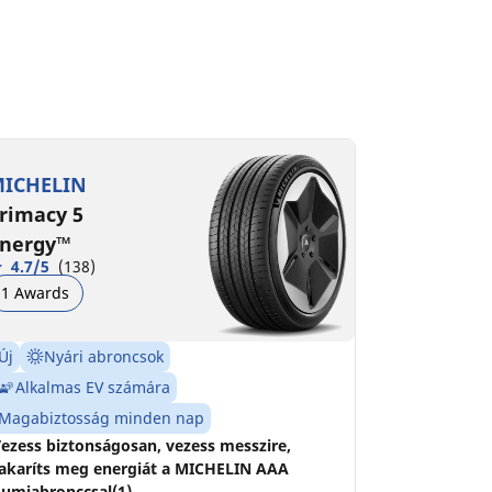
ICHELIN
rimacy 5
nergy™
4.7/5
(138)
1 Awards
Új
Nyári abroncsok
Alkalmas EV számára
Magabiztosság minden nap
ezess biztonságosan, vezess messzire,
akaríts meg energiát a MICHELIN AAA
umiabronccsal(1).