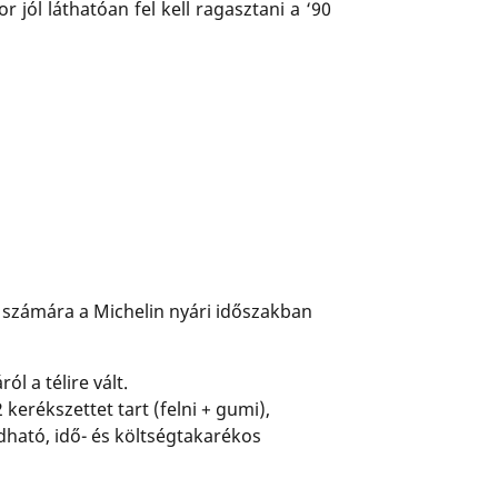
jól láthatóan fel kell ragasztani a ‘90
k számára a Michelin nyári időszakban
ól a télire vált.
kerékszettet tart (felni + gumi),
dható, idő- és költségtakarékos