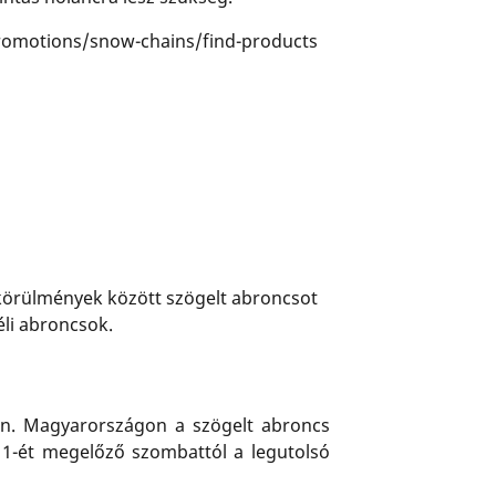
/promotions/snow-chains/find-products
i körülmények között szögelt abroncsot
téli abroncsok.
gen. Magyarországon a szögelt abroncs
 11-ét megelőző szombattól a legutolsó