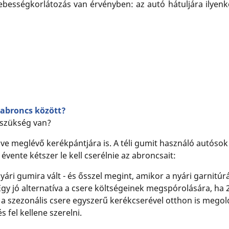
ességkorlátozás van érvényben: az autó hátuljára ilyenkor 
óabroncs között?
s szükség van?
műve meglévő kerékpántjára is. A téli gumit használó autóso
 évente kétszer le kell cserélnie az abroncsait:
yári gumira vált - és ősszel megint, amikor a nyári garnitúrár
y jó alternatíva a csere költségeinek megspórolására, ha 2 
y a szezonális csere egyszerű kerékcserével otthon is megol
s fel kellene szerelni.