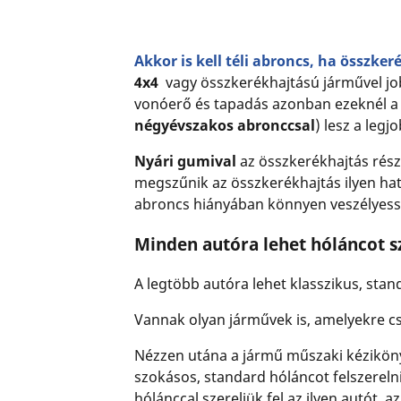
Akkor is kell téli abroncs, ha összke
4x4
vagy összkerékhajtású járművel job
vonóerő és tapadás azonban ezeknél a 
négyévszakos abronccsal
) lesz a legj
Nyári gumival
az összkerékhajtás rés
megszűnik az összkerékhajtás ilyen hat
abroncs hiányában könnyen veszélyess
Minden autóra lehet hóláncot s
A legtöbb autóra lehet klasszikus, stan
Vannak olyan járművek is, amelyekre cs
Nézzen utána a jármű műszaki kéziköny
szokásos, standard hóláncot felszereln
hólánccal szereljük fel az ilyen autót,