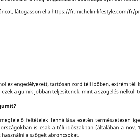
cot, látogasson el a https://fr.michelin-lifestyle.com/fr
hol ez engedélyezett, tartósan zord téli időben, extrém tél
 ezek a gumik jobban teljesítenek, mint a szögelés nélküli 
 gumit?
 megfelelő feltételek fennállása esetén természetesen i
országokban is csak a téli időszakban (általában a nov.
t használni a szögelt abroncsokat.