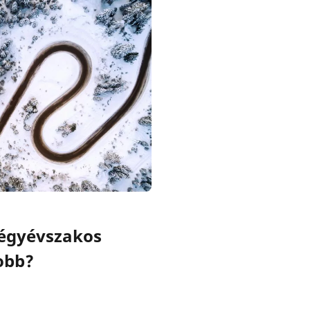
négyévszakos
obb?