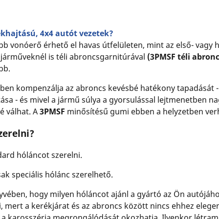
rékhajtású, 4x4 autót vezetek?
b vonóerő érhető el havas útfelületen, mint az első- vagy h
járműveknél is téli abroncsgarnitúrával
(3PMSF téli abron
obb.
zben kompenzálja az abroncs kevésbé hatékony tapadását 
ása - és mivel a jármű súlya a gyorsulással lejtmenetben n
é válhat. A
3PMSF
minősítésű gumi ebben a helyzetben ver
zerelni?
dard hóláncot szerelni.
ak speciális hólánc szerelhető.
vében, hogy milyen hóláncot ajánl a gyártó az Ön autójáho
i, mert a kerékjárat és az abroncs között nincs ehhez ele
 az a karosszéria megrongálódását okozhatja. Ilyenkor létra