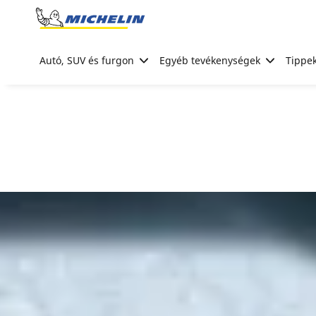
Go to page content
Go to page navigation
Autó, SUV és furgon
Egyéb tevékenységek
Tippek