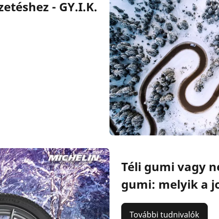
zetéshez - GY.I.K.
Téli gumi vagy 
gumi: melyik a j
További tudnivalók