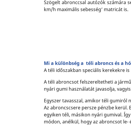
Szögelt abronccsal autózók számára seb
km/h maximális sebesség’ matricát is.
Mi a különbség a téli abroncs és a h
A téli időszakban speciális kerekekre i
A téli abroncsot felszereltetheti a jár
nyári gumi használatát javasolja, vagyis
Egyszer tavasszal, amikor téli gumiról n
Az abroncscsere persze pénzbe kerül. Eg
egyiken téli, másikon nyári gumival. Íg
módon, anélkül, hogy az abroncsot le- é