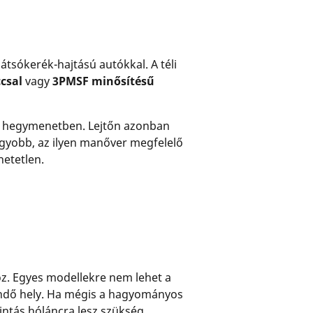
átsókerék-hajtású autókkal. A téli
ccsal
vagy
3PMSF minősítésű
- hegymenetben. Lejtőn azonban
agyobb, az ilyen manőver megfelelő
hetetlen.
z. Egyes modellekre nem lehet a
gendő hely. Ha mégis a hagyományos
mintás hóláncra lesz szükség.