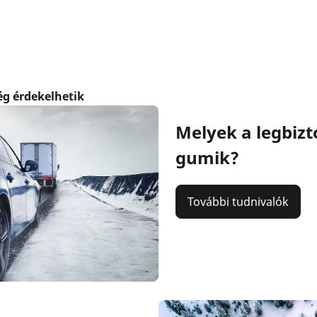
ég érdekelhetik
Melyek a legbizt
gumik?
További tudnivalók