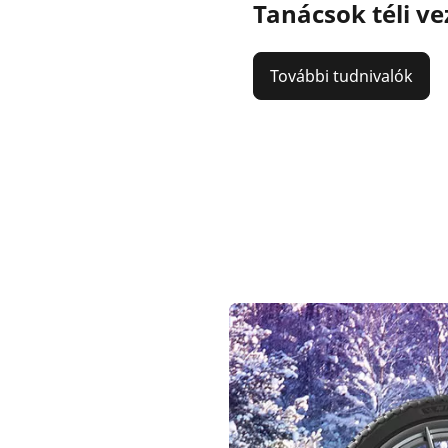
Tanácsok téli ve
További tudnivalók