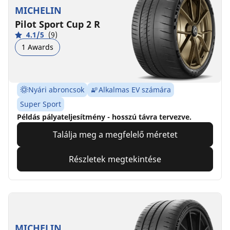
MICHELIN
Pilot Sport Cup 2 R
4.1/5
(9)
1 Awards
Nyári abroncsok
Alkalmas EV számára
Super Sport
Példás pályateljesítmény - hosszú távra tervezve.
Találja meg a megfelelő méretet
Részletek megtekintése
MICHELIN