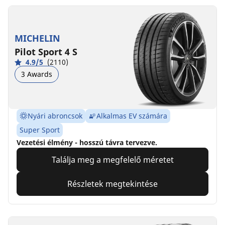
MICHELIN
Pilot Sport 4 S
4.9/5
(2110)
3 Awards
Nyári abroncsok
Alkalmas EV számára
Super Sport
Vezetési élmény - hosszú távra tervezve.
Találja meg a megfelelő méretet
Részletek megtekintése