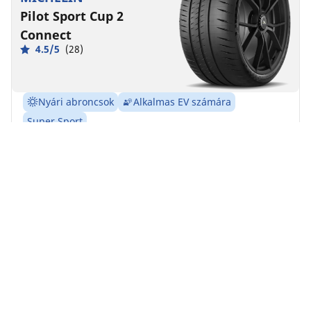
Pilot Sport Cup 2
Connect
4.5/5
(28)
Nyári abroncsok
Alkalmas EV számára
Super Sport
Élettartam végéig tartó pályateljesítmény.
Találja meg a megfelelő méretet
Részletek megtekintése
Home
Auto
TRP 4W