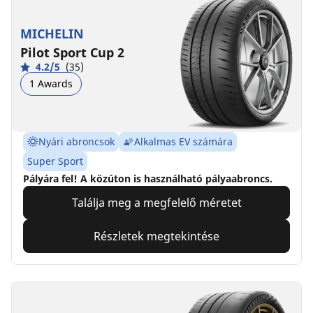
MICHELIN
Pilot Sport Cup 2
4.2/5
(35)
1 Awards
Nyári abroncsok
Alkalmas EV számára
Super Sport
Pályára fel! A közúton is használható pályaabroncs.
Találja meg a megfelelő méretet
Részletek megtekintése