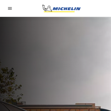
Go to page content
Go to page navigation