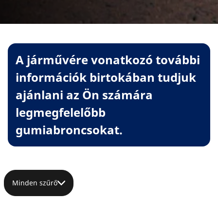
A járművére vonatkozó további
információk birtokában tudjuk
ajánlani az Ön számára
legmegfelelőbb
gumiabroncsokat.
Minden szűrő