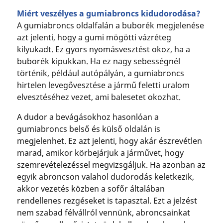
Miért veszélyes a gumiabroncs kidudorodása?
A gumiabroncs oldalfalán a buborék megjelenése
azt jelenti, hogy a gumi mögötti vázréteg
kilyukadt. Ez gyors nyomásvesztést okoz, ha a
buborék kipukkan. Ha ez nagy sebességnél
történik, például autópályán, a gumiabroncs
hirtelen levegővesztése a jármű feletti uralom
elvesztéséhez vezet, ami balesetet okozhat.
A dudor a bevágásokhoz hasonlóan a
gumiabroncs belső és külső oldalán is
megjelenhet. Ez azt jelenti, hogy akár észrevétlen
marad, amikor körbejárjuk a járművet, hogy
szemrevételezéssel megvizsgáljuk. Ha azonban az
egyik abroncson valahol dudorodás keletkezik,
akkor vezetés közben a sofőr általában
rendellenes rezgéseket is tapasztal. Ezt a jelzést
nem szabad félvállról vennünk, abroncsainkat