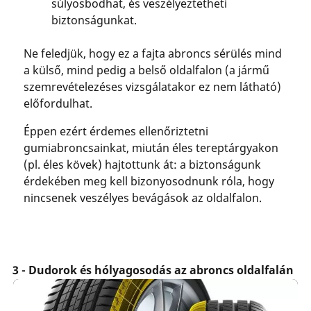
súlyosbodhat, és veszélyeztetheti
biztonságunkat.
Ne feledjük, hogy ez a fajta abroncs sérülés mind
a külső, mind pedig a belső oldalfalon (a jármű
szemrevételezéses vizsgálatakor ez nem látható)
előfordulhat.
Éppen ezért érdemes ellenőriztetni
gumiabroncsainkat, miután éles tereptárgyakon
(pl. éles kövek) hajtottunk át: a biztonságunk
érdekében meg kell bizonyosodnunk róla, hogy
nincsenek veszélyes bevágások az oldalfalon.
3 - Dudorok és hólyagosodás az abroncs oldalfalán