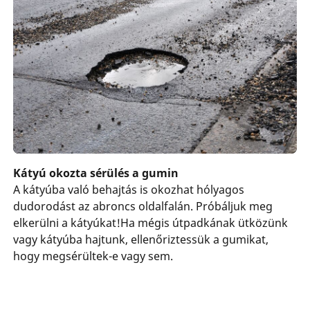
Kátyú okozta sérülés a gumin
A kátyúba való behajtás is okozhat hólyagos
dudorodást az abroncs oldalfalán. Próbáljuk meg
elkerülni a kátyúkat!Ha mégis útpadkának ütközünk
vagy kátyúba hajtunk, ellenőriztessük a gumikat,
hogy megsérültek-e vagy sem.