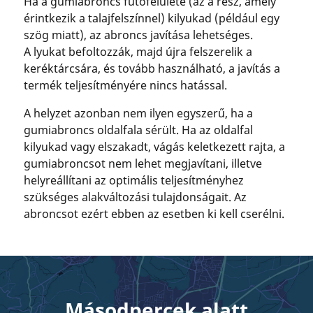
Ha a gumiabroncs futófelülete (az a rész, amely
érintkezik a talajfelszínnel) kilyukad (például egy
szög miatt), az abroncs javítása lehetséges.
A lyukat befoltozzák, majd újra felszerelik a
keréktárcsára, és tovább használható, a javítás a
termék teljesítményére nincs hatással.
A helyzet azonban nem ilyen egyszerű, ha a
gumiabroncs oldalfala sérült. Ha az oldalfal
kilyukad vagy elszakadt, vágás keletkezett rajta, a
gumiabroncsot nem lehet megjavítani, illetve
helyreállítani az optimális teljesítményhez
szükséges alakváltozási tulajdonságait. Az
abroncsot ezért ebben az esetben ki kell cserélni.
Másodpercek alatt