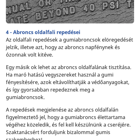
4 - Abroncs oldalfali repedései
Az oldalfali repedések a gumiabroncsok elöregedését
jelzik, illetve azt, hogy az abroncs napfénynek és
ózonnak volt kitéve.
Egy másik ok lehet az abroncs oldalfalának tisztítása.
Ha maró hatású vegyszereket használ a gumi
fényesítésére, azok eltávolíthatják a védőanyagokat,
és így gyorsabban repedeznek meg a
gumiabroncsok.
A repedések megjelenése az abroncs oldalfalán
figyelmeztető jel, hogy a gumiabroncs élettartama
végéhez közeledik, és fel kell készülnünk a cseréjére.
Szaktanácsért forduljunk bizalommal gumis
szakemberhez!