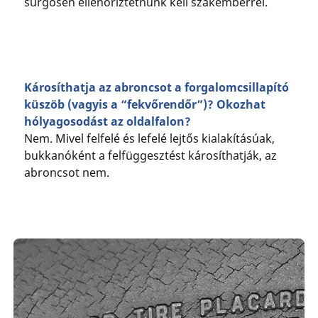
sürgősen ellenőriztetnünk kell szakemberrel.
Károsíthatja az abroncsot a forgalomcsillapító
küszöb (vagyis a “fekvőrendőr”)? Okozhat
hólyagosodást az oldalfalon?
Nem. Mivel felfelé és lefelé lejtős kialakításúak,
bukkanóként a felfüggesztést károsíthatják, az
abroncsot nem.