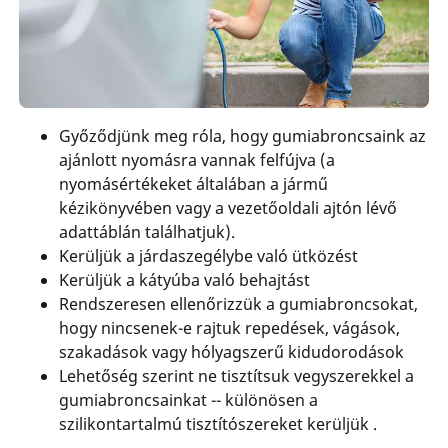
Győződjünk meg róla, hogy gumiabroncsaink az
ajánlott nyomásra vannak felfújva (a
nyomásértékeket általában a jármű
kézikönyvében vagy a vezetőoldali ajtón lévő
adattáblán találhatjuk).
Kerüljük a járdaszegélybe való ütközést
Kerüljük a kátyúba való behajtást
Rendszeresen ellenőrizzük a gumiabroncsokat,
hogy nincsenek-e rajtuk repedések, vágások,
szakadások vagy hólyagszerű kidudorodások
Lehetőség szerint ne tisztítsuk vegyszerekkel a
gumiabroncsainkat -- különösen a
szilikontartalmú tisztítószereket kerüljük .